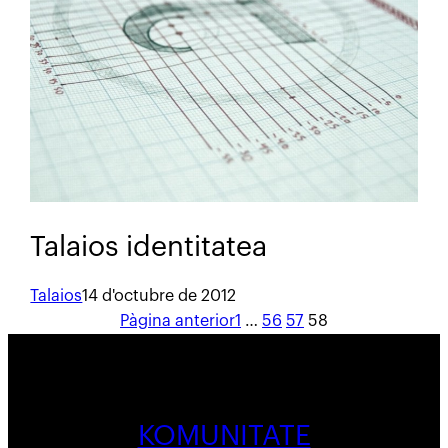
Talaios identitatea
Talaios
14 d'octubre de 2012
Pàgina anterior
1
…
56
57
58
KOMUNITATE