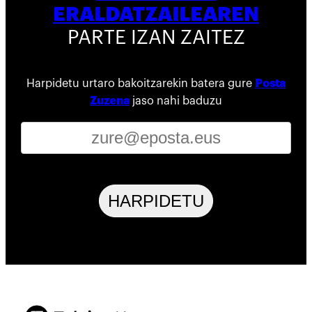
ERALDATZAILEAREN
PARTE IZAN ZAITEZ
Harpidetu urtaro bakoitzarekin batera gure
Posta
Zuzena
jaso nahi baduzu
HARPIDETU