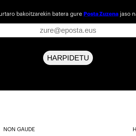
urtaro bakoitzarekin batera gure
Posta Zuzena
jaso n
HARPIDETU
NON GAUDE