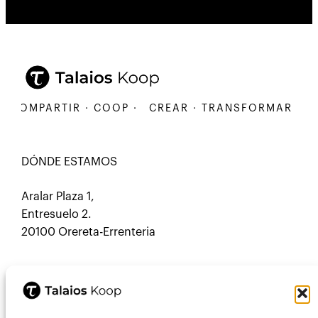
 COMPARTIR · COOP ·
CREAR · TRANSFORMAR · CO
DÓNDE ESTAMOS
Aralar Plaza 1,
Entresuelo 2.
20100 Orereta-Errenteria
CONTACTO