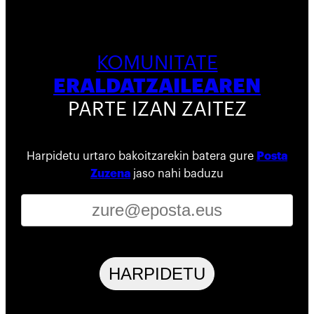
KOMUNITATE
ERALDATZAILEAREN
PARTE IZAN ZAITEZ
Harpidetu urtaro bakoitzarekin batera gure
Posta
Zuzena
jaso nahi baduzu
HARPIDETU