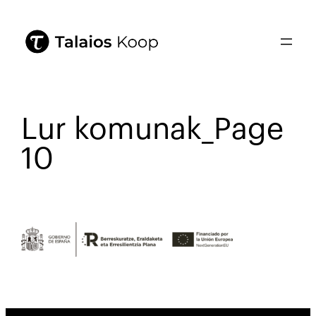
Lur komunak_Page
10