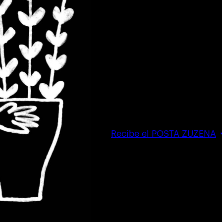
Ongi eto
Comun
Transf
de Tala
Recibe el POSTA ZUZENA