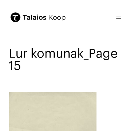
Lur komunak_Page
15