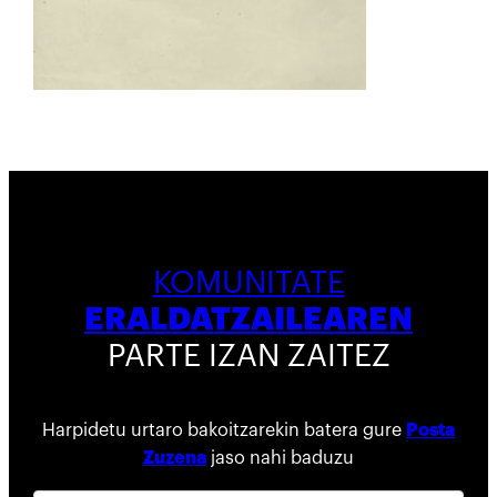
KOMUNITATE
ERALDATZAILEAREN
PARTE IZAN ZAITEZ
Harpidetu urtaro bakoitzarekin batera gure
Posta
Zuzena
jaso nahi baduzu