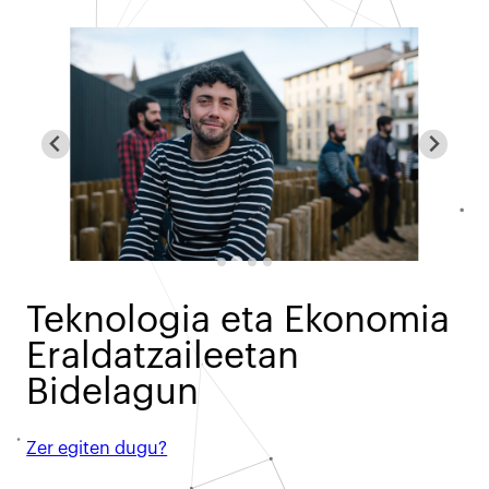
Teknologia eta Ekonomia
Eraldatzaileetan
Bidelagun
Zer egiten dugu?