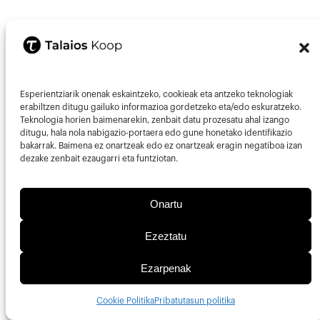
Esperientziarik onenak eskaintzeko, cookieak eta antzeko teknologiak
erabiltzen ditugu gailuko informazioa gordetzeko eta/edo eskuratzeko.
Teknologia horien baimenarekin, zenbait datu prozesatu ahal izango
ditugu, hala nola nabigazio-portaera edo gune honetako identifikazio
bakarrak. Baimena ez onartzeak edo ez onartzeak eragin negatiboa izan
dezake zenbait ezaugarri eta funtziotan.
Onartu
Ezeztatu
Ezarpenak
Cookie Politika
Pribatutasun politika