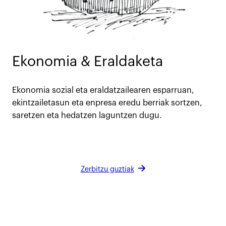
Ekonomia & Eraldaketa
Ekonomia sozial eta eraldatzailearen esparruan,
ekintzailetasun eta enpresa eredu berriak sortzen,
saretzen eta hedatzen laguntzen dugu.
Zerbitzu guztiak