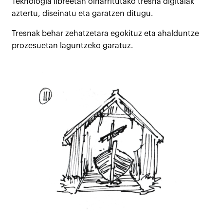
Teknologia libreetan oinarritutako tresna digitalak
aztertu, diseinatu eta garatzen ditugu.
Tresnak behar zehatzetara egokituz eta ahalduntze
prozesuetan laguntzeko garatuz.