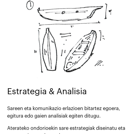
Estrategia & Analisia
Sareen eta komunikazio erlazioen bitartez egoera,
egitura edo gaien analisiak egiten ditugu.
Aterateko ondorioekin sare estrategiak diseinatu eta