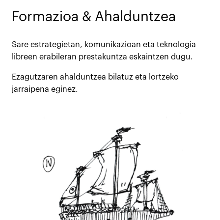
Formazioa & Ahalduntzea
Sare estrategietan, komunikazioan eta teknologia
libreen erabileran prestakuntza eskaintzen dugu.
Ezagutzaren ahalduntzea bilatuz eta lortzeko
jarraipena eginez.