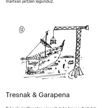
martxan jartzen lagunduz.
Tresnak & Garapena