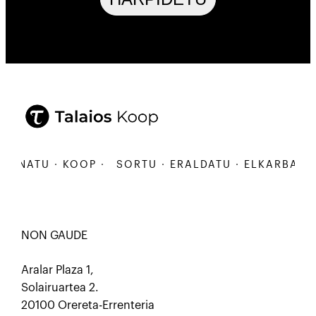
ANATU · KOOP ·
SORTU · ERALDATU · ELKARBANATU
NON GAUDE
Aralar Plaza 1,
Solairuartea 2.
20100 Orereta-Errenteria