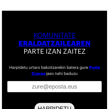
KOMUNITATE
ERALDATZAILEAREN
PARTE IZAN ZAITEZ
Harpidetu urtaro bakoitzarekin batera gure
Posta
Zuzena
jaso nahi baduzu
HARPIDETU