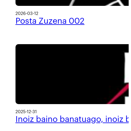
2026-03-12
Posta Zuzena 002
2025-12-31
Inoiz baino banatuago, inoiz 