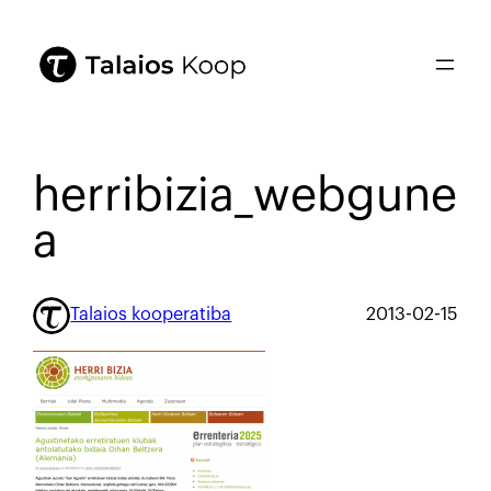
herribizia_webgune
a
Talaios kooperatiba
2013-02-15