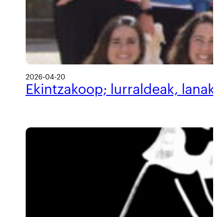
2026-04-20
Ekintzakoop; lurraldeak, lanak