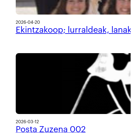
2026-04-20
Ekintzakoop; lurraldeak, lanak
2026-03-12
Posta Zuzena 002