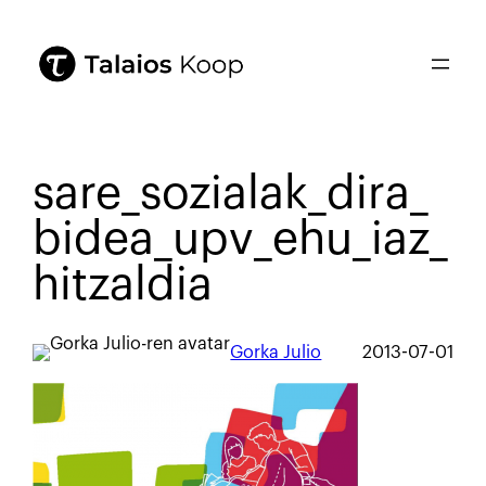
sare_sozialak_dira_
bidea_upv_ehu_iaz_
hitzaldia
Gorka Julio
2013-07-01