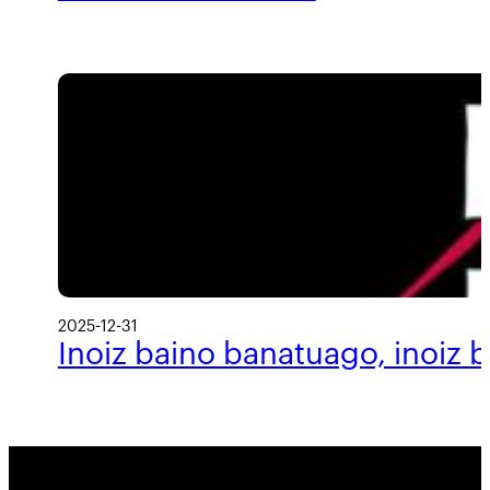
2025-12-31
Inoiz baino banatuago, inoiz 