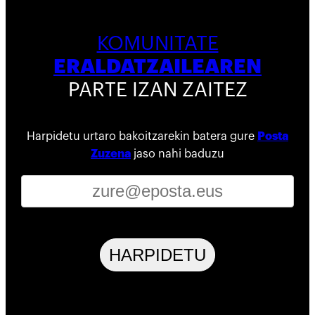
KOMUNITATE
ERALDATZAILEAREN
PARTE IZAN ZAITEZ
Harpidetu urtaro bakoitzarekin batera gure
Posta
Zuzena
jaso nahi baduzu
HARPIDETU