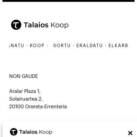
BANATU · KOOP ·
SORTU · ERALDATU · ELKARBANATU
NON GAUDE
Aralar Plaza 1,
Solairuartea 2.
20100 Orereta-Errenteria