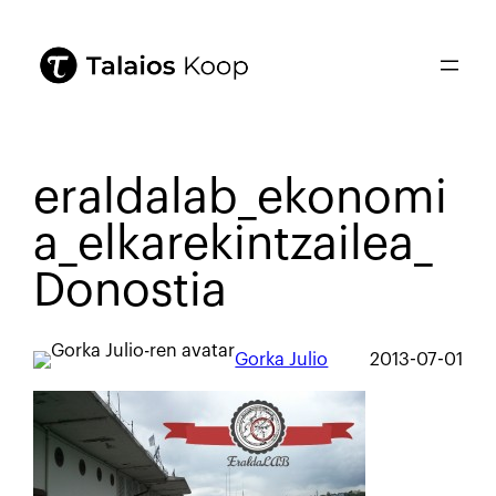
eraldalab_ekonomi
a_elkarekintzailea_
Donostia
Gorka Julio
2013-07-01