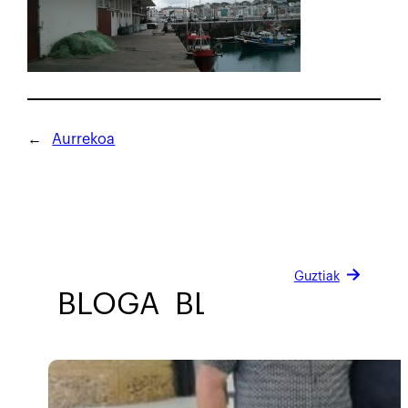
←
Aurrekoa
Guztiak
BLOGA
BLOGA
BLOGA