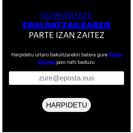
KOMUNITATE
ERALDATZAILEAREN
PARTE IZAN ZAITEZ
Harpidetu urtaro bakoitzarekin batera gure
Posta
Zuzena
jaso nahi baduzu
HARPIDETU