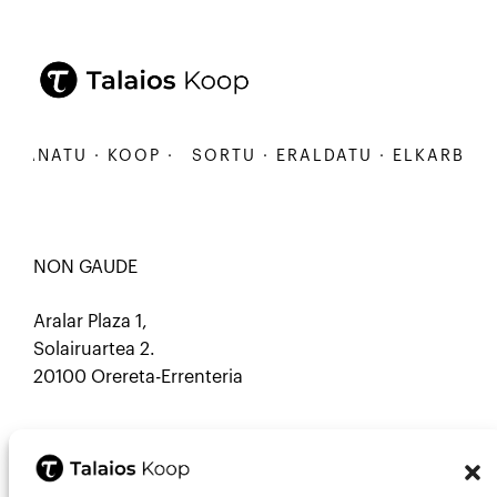
BANATU · KOOP ·
SORTU · ERALDATU · ELKARBANAT
NON GAUDE
Aralar Plaza 1,
Solairuartea 2.
20100 Orereta-Errenteria