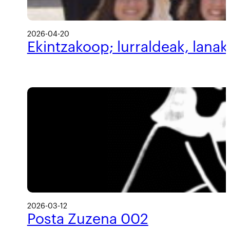
2026-04-20
Ekintzakoop; lurraldeak, lanak
2026-03-12
Posta Zuzena 002