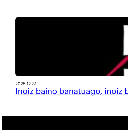
2025-12-31
Inoiz baino banatuago, inoiz 