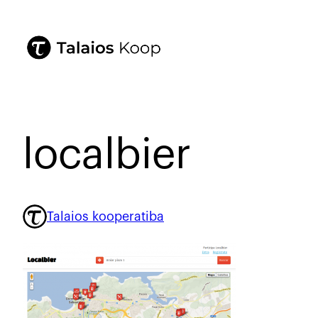
localbier
Talaios kooperatiba