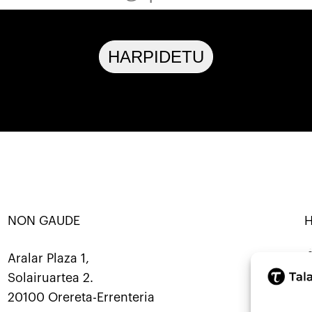
HARPIDETU
NON GAUDE
ANATU · KOOP ·
SORTU · ERALDATU · ELKARBANA
Mastod
Aralar Plaza 1,
Solairuartea 2.
9
20100 Orereta-Errenteria
i