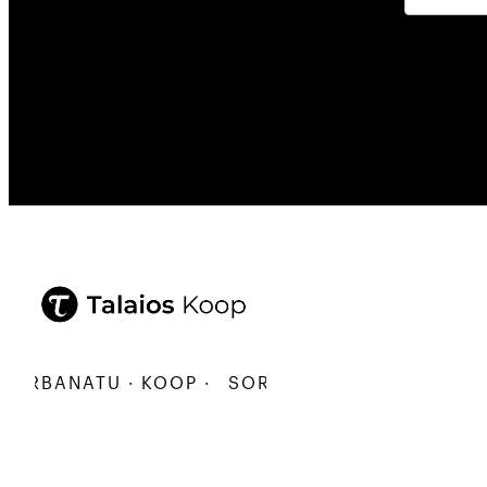
RBANATU · KOOP ·
SORTU · ERALDATU · ELKARB