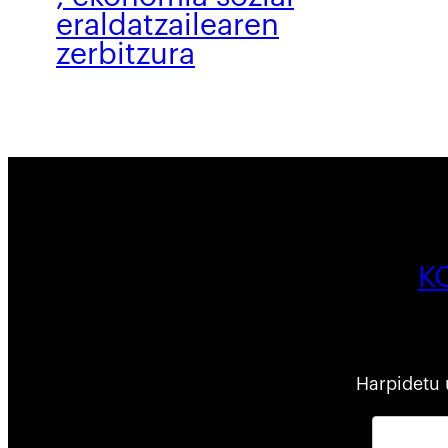
eraldatzailearen
zerbitzura
K
Harpidetu 