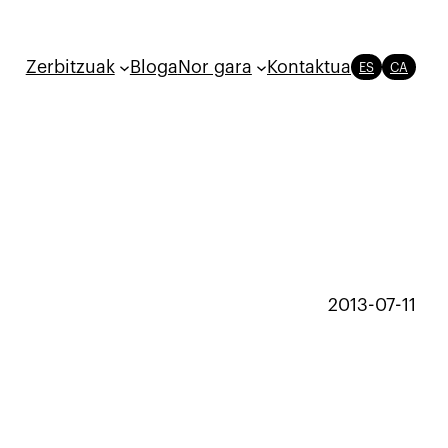
Zerbitzuak
Bloga
Nor gara
Kontaktua
ES
CA
2013-07-11