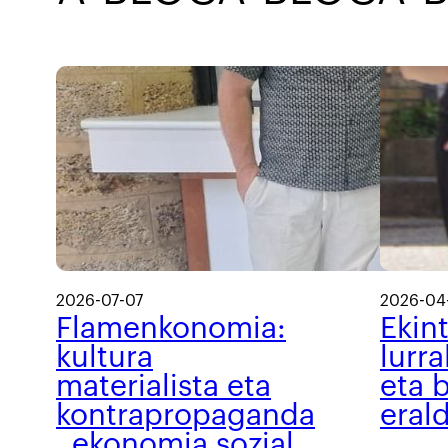
2026-07-07
2026-04
Flamenkonomia:
Ekin
kultura
lurra
materialista eta
eta b
kontrapropaganda
eral
, ekonomia sozial