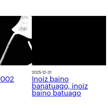
2025-12-31
 002
Inoiz baino
banatuago, inoiz
baino batuago