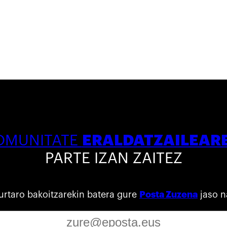
ERALDATZAILEAR
OMUNITATE
PARTE IZAN ZAITEZ
urtaro bakoitzarekin batera gure
Posta Zuzena
jaso n