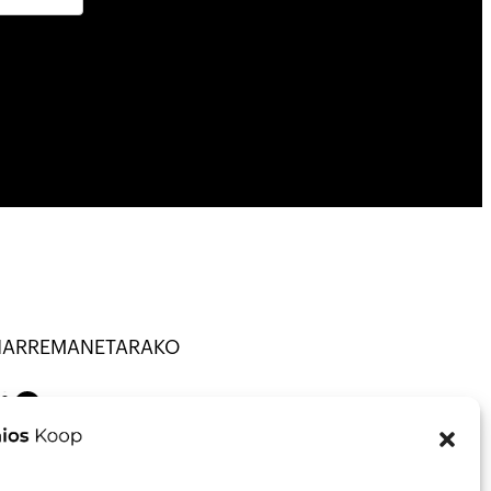
HARREMANETARAKO
TU · KOOP ·
on
Mail
43013297
nfo@talaios.coop