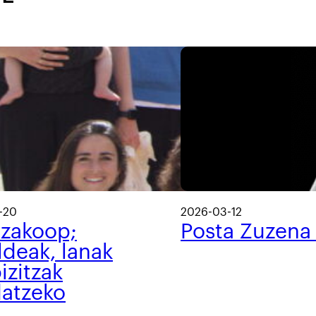
-20
2026-03-12
tzakoop;
Posta Zuzena
ldeak, lanak
izitzak
datzeko