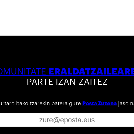
ERALDATZAILEAR
OMUNITATE
PARTE IZAN ZAITEZ
urtaro bakoitzarekin batera gure
Posta Zuzena
jaso n