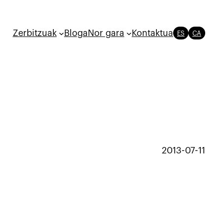
Zerbitzuak
Bloga
Nor gara
Kontaktua
ES
CA
2013-07-11