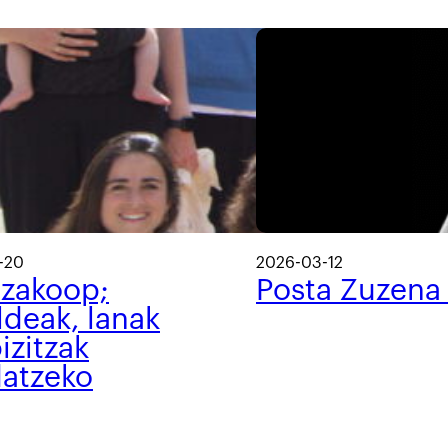
-20
2026-03-12
tzakoop;
Posta Zuzena
ldeak, lanak
izitzak
datzeko