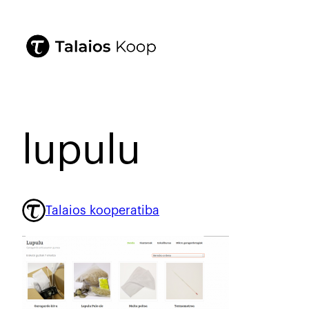
lupulu
Talaios kooperatiba