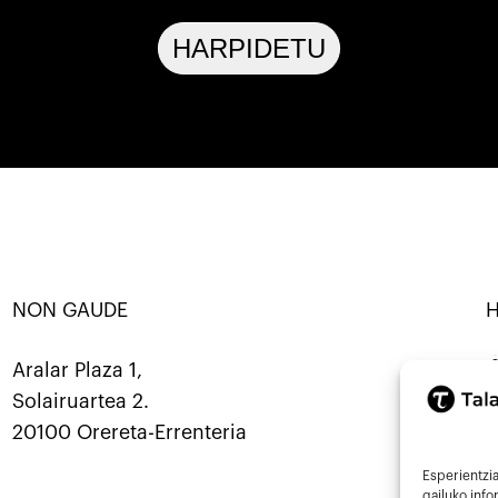
HARPIDETU
NON GAUDE
ANATU · KOOP ·
SORTU · ERALDATU · ELKARBANA
Mastod
Aralar Plaza 1,
Solairuartea 2.
9
20100 Orereta-Errenteria
i
Esperientzia
gailuko inf