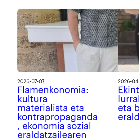
2026-07-07
2026-04
Flamenkonomia:
Ekin
kultura
lurra
materialista eta
eta b
kontrapropaganda
eral
, ekonomia sozial
eraldatzailearen