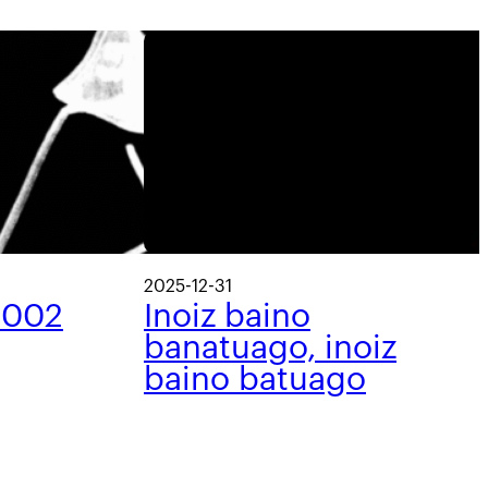
2025-12-31
 002
Inoiz baino
banatuago, inoiz
baino batuago