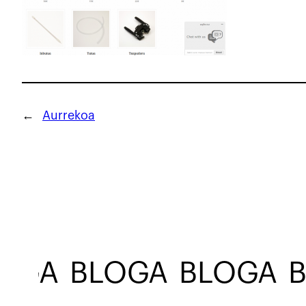
←
Aurrekoa
OGA
BLOGA
BLOGA
B