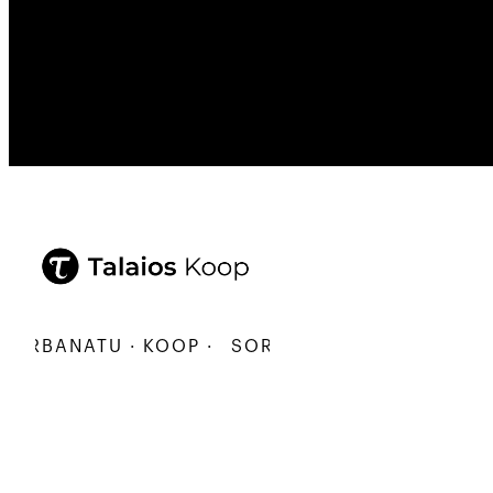
RBANATU · KOOP ·
SORTU · ERALDATU · ELKARB