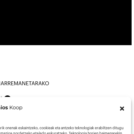
HARREMANETARAKO
TU · KOOP ·
on
Mail
43013297
nfo@talaios.coop
rik onenak eskaintzeko, cookieak eta antzeko teknologiak erabiltzen ditugu
ormazioa gordetzeko eta/edo eskuratzeko. Teknologia horien baimenarekin,