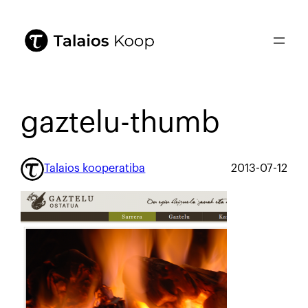
gaztelu-thumb
Talaios kooperatiba
2013-07-12