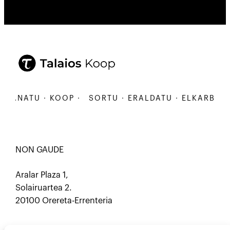
ANATU · KOOP ·
SORTU · ERALDATU · ELKARBANATU
NON GAUDE
Aralar Plaza 1,
Solairuartea 2.
20100 Orereta-Errenteria