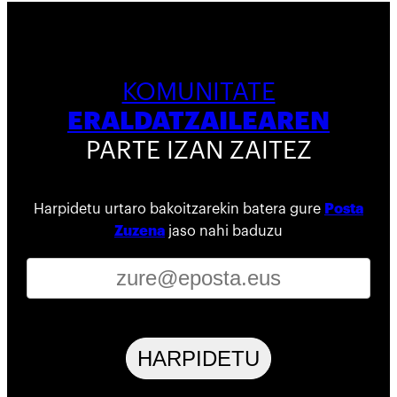
KOMUNITATE
ERALDATZAILEAREN
PARTE IZAN ZAITEZ
Harpidetu urtaro bakoitzarekin batera gure
Posta
Zuzena
jaso nahi baduzu
HARPIDETU