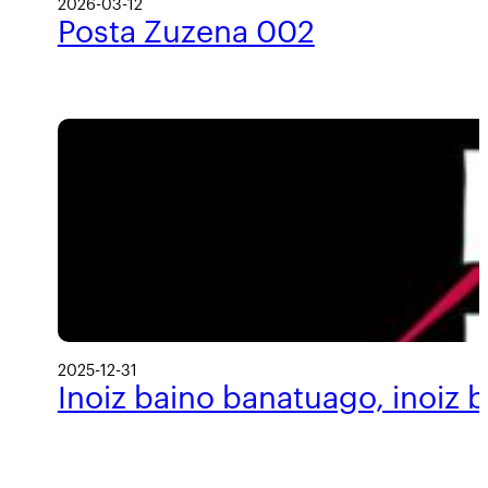
2026-03-12
Posta Zuzena 002
2025-12-31
Inoiz baino banatuago, inoiz 