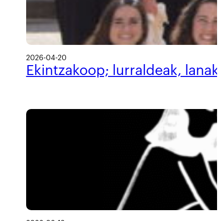
2026-04-20
Ekintzakoop; lurraldeak, lanak