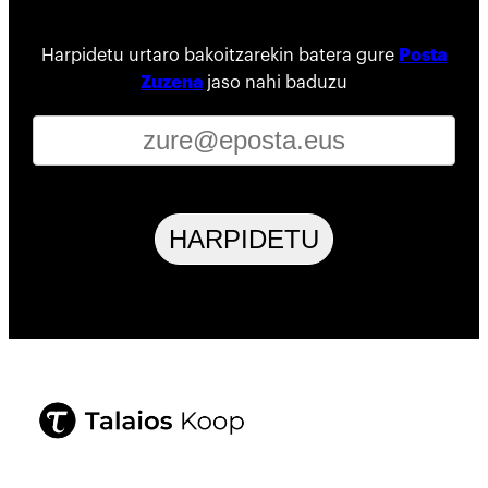
Harpidetu urtaro bakoitzarekin batera gure
Posta
Zuzena
jaso nahi baduzu
HARPIDETU