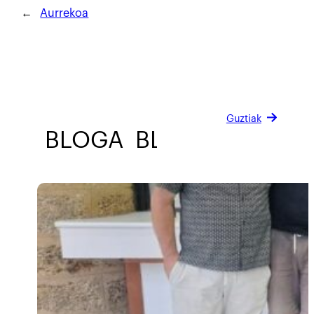
←
Aurrekoa
Guztiak
BLOGA
BLOGA
BLOGA