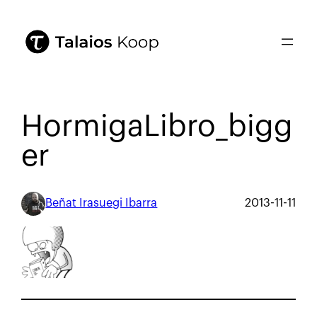
HormigaLibro_bigg
er
Beñat Irasuegi Ibarra
2013-11-11