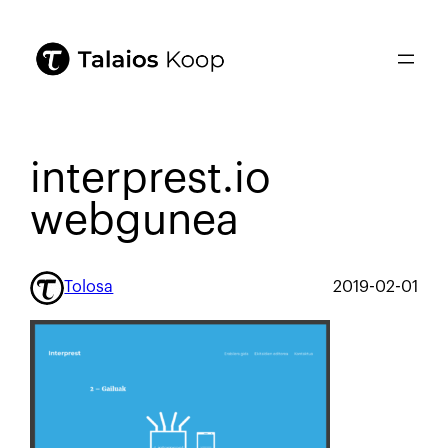
interprest.io
webgunea
Tolosa
2019-02-01