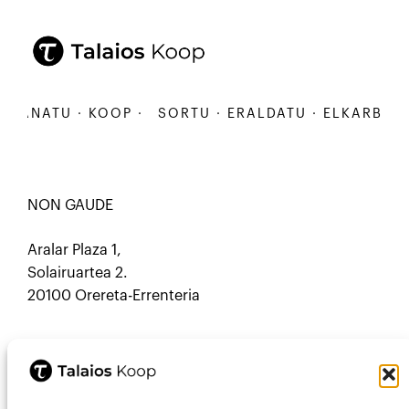
BANATU · KOOP ·
SORTU · ERALDATU · ELKARBANATU
NON GAUDE
Aralar Plaza 1,
Solairuartea 2.
20100 Orereta-Errenteria
HARREMANETARAKO