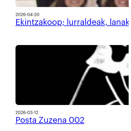
2026-04-20
Ekintzakoop; lurraldeak, lanak
2026-03-12
Posta Zuzena 002