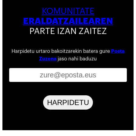
KOMUNITATE
ERALDATZAILEAREN
PARTE IZAN ZAITEZ
Harpidetu urtaro bakoitzarekin batera gure
Posta
Zuzena
jaso nahi baduzu
HARPIDETU