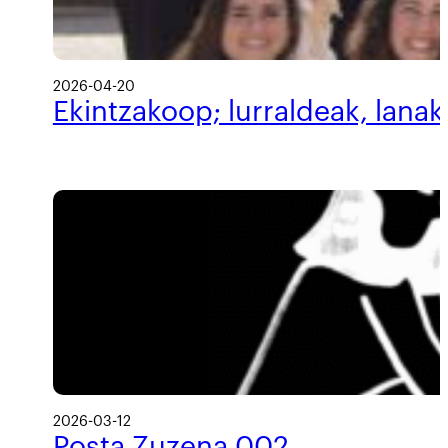
2026-04-20
Ekintzakoop; lurraldeak, lanak
2026-03-12
Posta Zuzena 002