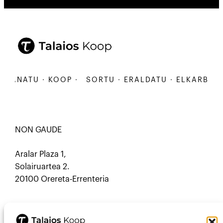
BANATU · KOOP ·
SORTU · ERALDATU · ELKARBANATU
NON GAUDE
Aralar Plaza 1,
Solairuartea 2.
20100 Orereta-Errenteria