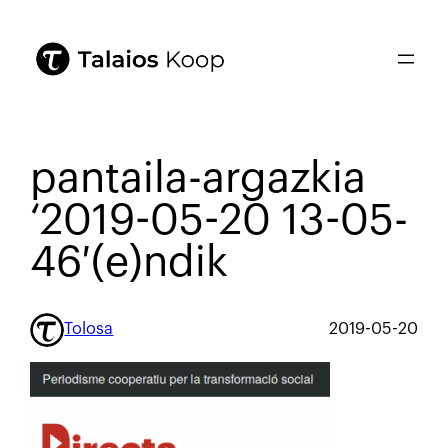
pantaila-argazkia
‘2019-05-20 13-05-
46′(e)ndik
Tolosa
2019-05-20