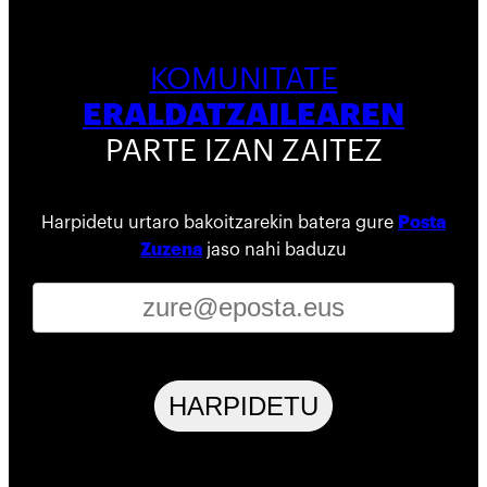
KOMUNITATE
ERALDATZAILEAREN
PARTE IZAN ZAITEZ
Harpidetu urtaro bakoitzarekin batera gure
Posta
Zuzena
jaso nahi baduzu
HARPIDETU