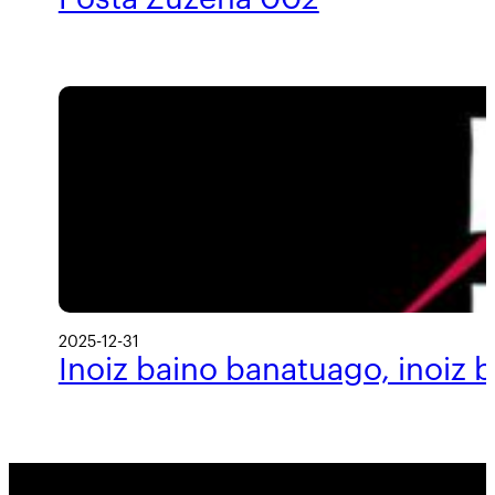
2025-12-31
Inoiz baino banatuago, inoiz 