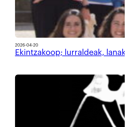
2026-04-20
Ekintzakoop; lurraldeak, lanak