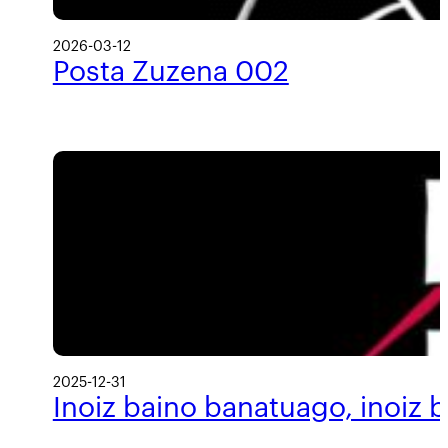
2026-03-12
Posta Zuzena 002
2025-12-31
Inoiz baino banatuago, inoiz 