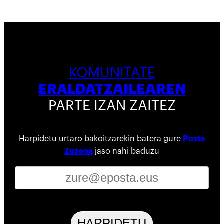
KOMUNITATE
ERALDATZAILEAREN
PARTE IZAN ZAITEZ
Harpidetu urtaro bakoitzarekin batera gure
Posta
Zuzena
jaso nahi baduzu
HARPIDETU