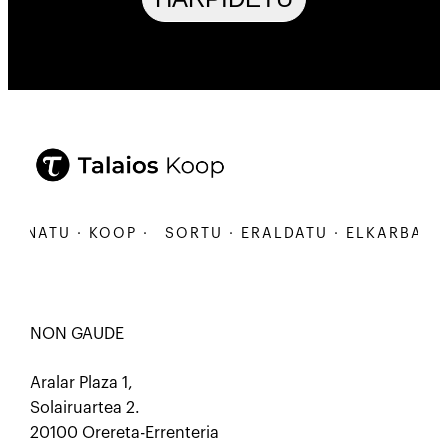
ANATU · KOOP ·
SORTU · ERALDATU · ELKARBANATU
NON GAUDE
Aralar Plaza 1,
Solairuartea 2.
20100 Orereta-Errenteria