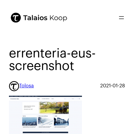
errenteria-eus-
screenshot
Tolosa
2021-01-28