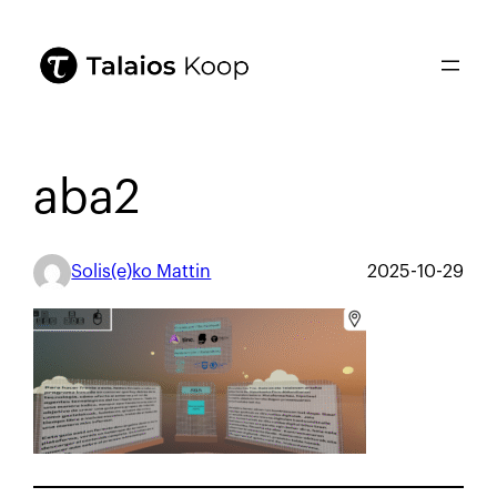
aba2
Solis(e)ko Mattin
2025-10-29