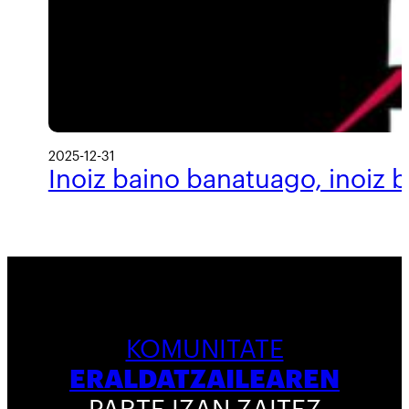
2025-12-31
Inoiz baino banatuago, inoiz 
KOMUNITATE
ERALDATZAILEAREN