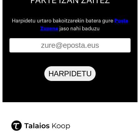
PARTE IZAN ZAITEZ
Harpidetu urtaro bakoitzarekin batera gure
Posta
Zuzena
jaso nahi baduzu
HARPIDETU