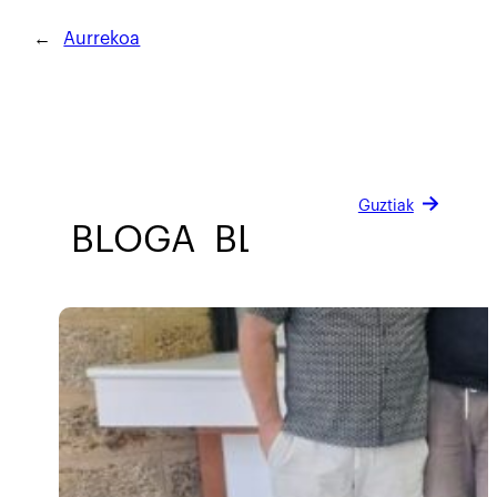
←
Aurrekoa
Guztiak
BLOGA
BLOGA
BLOGA