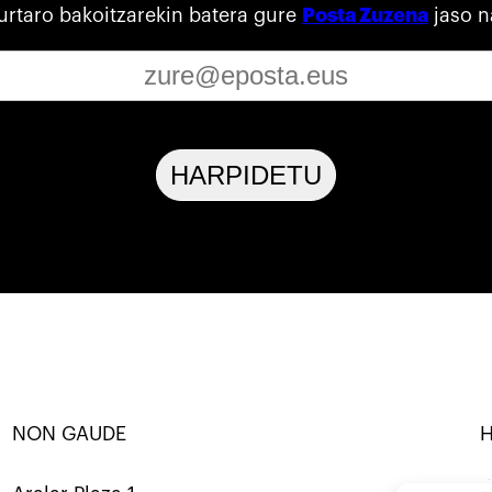
urtaro bakoitzarekin batera gure
Posta Zuzena
jaso n
HARPIDETU
NON GAUDE
RBANATU · KOOP ·
SORTU · ERALDATU · ELKARB
Mastod