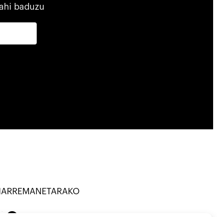
ahi baduzu
HARREMANETARAKO
ANATU · KOOP ·
on
Mail