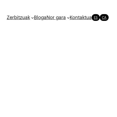
Zerbitzuak
Bloga
Nor gara
Kontaktua
ES
CA