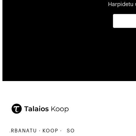
Harpidetu 
KARBANATU · KOOP ·
SORTU · ERALDATU · ELKA