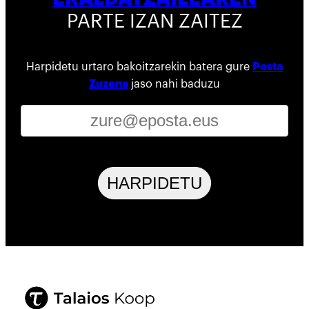
PARTE IZAN ZAITEZ
Harpidetu urtaro bakoitzarekin batera gure
Posta
Zuzena
jaso nahi baduzu
HARPIDETU