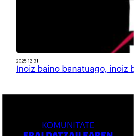
2025-12-31
Inoiz baino banatuago, inoiz 
KOMUNITATE
ERALDATZAILEAREN