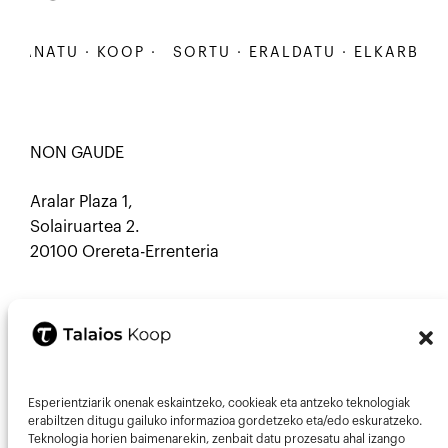
BANATU · KOOP ·
SORTU · ERALDATU · ELKARBANATU
NON GAUDE
Aralar Plaza 1,
Solairuartea 2.
20100 Orereta-Errenteria
HARREMANETARAKO
Esperientziarik onenak eskaintzeko, cookieak eta antzeko teknologiak
Mastodon
Mail
erabiltzen ditugu gailuko informazioa gordetzeko eta/edo eskuratzeko.
Teknologia horien baimenarekin, zenbait datu prozesatu ahal izango