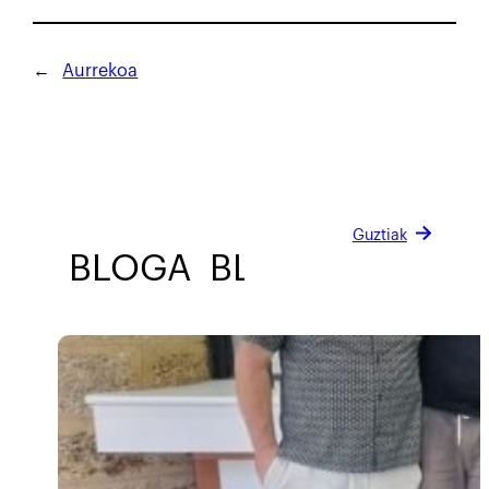
←
Aurrekoa
Guztiak
BLOGA
BLOGA
BLOGA