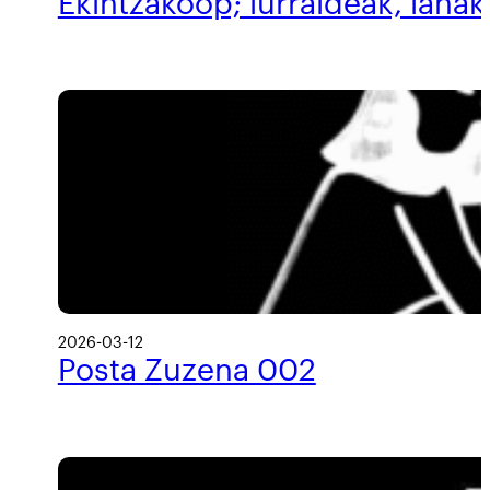
Ekintzakoop; lurraldeak, lanak
2026-03-12
Posta Zuzena 002