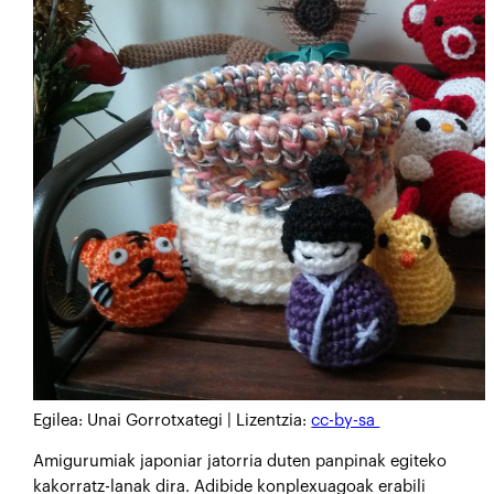
Egilea: Unai Gorrotxategi | Lizentzia:
cc-by-sa
Amigurumiak japoniar jatorria duten panpinak egiteko
kakorratz-lanak dira. Adibide konplexuagoak erabili