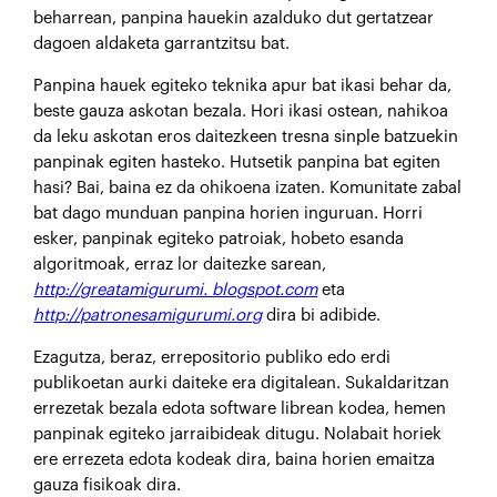
beharrean, panpina hauekin azalduko dut gertatzear
dagoen aldaketa garrantzitsu bat.
Panpina hauek egiteko teknika apur bat ikasi behar da,
beste gauza askotan bezala. Hori ikasi ostean, nahikoa
da leku askotan eros daitezkeen tresna sinple batzuekin
panpinak egiten hasteko. Hutsetik panpina bat egiten
hasi? Bai, baina ez da ohikoena izaten. Komunitate zabal
bat dago munduan panpina horien inguruan. Horri
esker, panpinak egiteko patroiak, hobeto esanda
algoritmoak, erraz lor daitezke sarean,
http://greatamigurumi. blogspot.com
eta
http://patronesamigurumi.org
dira bi adibide.
Ezagutza, beraz, errepositorio publiko edo erdi
publikoetan aurki daiteke era digitalean. Sukaldaritzan
errezetak bezala edota software librean kodea, hemen
panpinak egiteko jarraibideak ditugu. Nolabait horiek
ere errezeta edota kodeak dira, baina horien emaitza
gauza fisikoak dira.