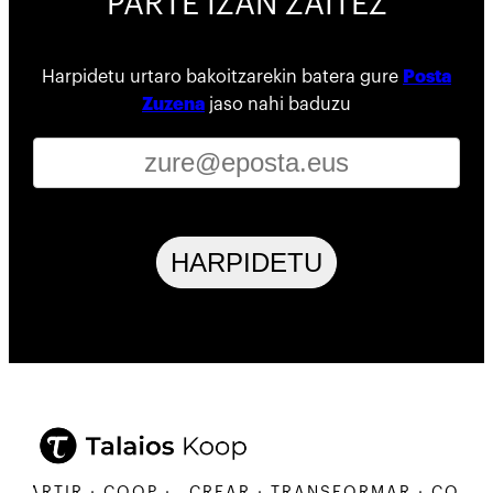
PARTE IZAN ZAITEZ
Harpidetu urtaro bakoitzarekin batera gure
Posta
Zuzena
jaso nahi baduzu
HARPIDETU
RTIR · COOP ·
CREAR · TRANSFORMAR · COMPARTI