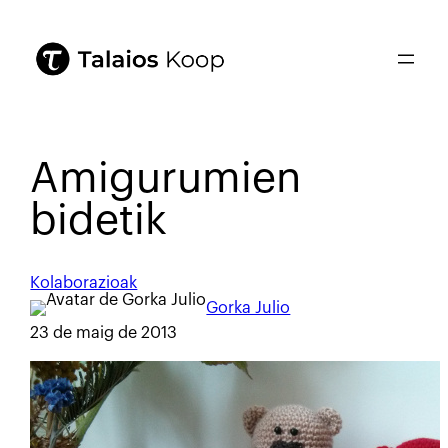
Amigurumien
bidetik
Kolaborazioak
Gorka Julio
23 de maig de 2013