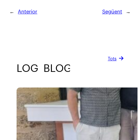
←
Anterior
Següent
→
Tots
BLOG
BLOG
BLOG
BLOG