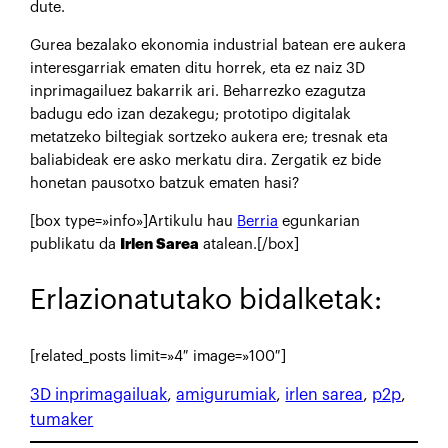
dute.
Gurea bezalako ekonomia industrial batean ere aukera
interesgarriak ematen ditu horrek, eta ez naiz 3D
inprimagailuez bakarrik ari. Beharrezko ezagutza
badugu edo izan dezakegu; prototipo digitalak
metatzeko biltegiak sortzeko aukera ere; tresnak eta
baliabideak ere asko merkatu dira. Zergatik ez bide
honetan pausotxo batzuk ematen hasi?
[box type=»info»]Artikulu hau
Berria
egunkarian
publikatu da
Irlen Sarea
atalean.[/box]
Erlazionatutako bidalketak:
[related_posts limit=»4″ image=»100″]
3D inprimagailuak
, 
amigurumiak
, 
irlen sarea
, 
p2p
, 
tumaker