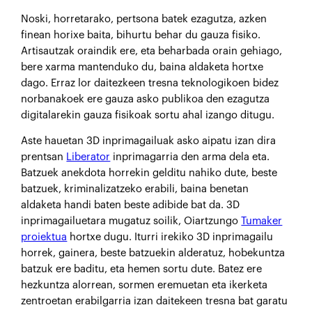
Noski, horretarako, pertsona batek ezagutza, azken
finean horixe baita, bihurtu behar du gauza fisiko.
Artisautzak oraindik ere, eta beharbada orain gehiago,
bere xarma mantenduko du, baina aldaketa hortxe
dago. Erraz lor daitezkeen tresna teknologikoen bidez
norbanakoek ere gauza asko publikoa den ezagutza
digitalarekin gauza fisikoak sortu ahal izango ditugu.
Aste hauetan 3D inprimagailuak asko aipatu izan dira
prentsan
Liberator
inprimagarria den arma dela eta.
Batzuek anekdota horrekin gelditu nahiko dute, beste
batzuek, kriminalizatzeko erabili, baina benetan
aldaketa handi baten beste adibide bat da. 3D
inprimagailuetara mugatuz soilik, Oiartzungo
Tumaker
proiektua
hortxe dugu. Iturri irekiko 3D inprimagailu
horrek, gainera, beste batzuekin alderatuz, hobekuntza
batzuk ere baditu, eta hemen sortu dute. Batez ere
hezkuntza alorrean, sormen eremuetan eta ikerketa
zentroetan erabilgarria izan daitekeen tresna bat garatu