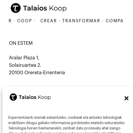
 COOP ·
CREAR · TRANSFORMAR · COMPARTIR · CO
ON ESTEM
Aralar Plaza 1,
Solairuartea 2.
20100 Orereta-Errenteria
CONTACTE
Esperientziarik onenak eskaintzeko, cookieak eta antzeko teknologiak
Mastodon
Correu electrònic
erabiltzen ditugu gailuko informazioa gordetzeko eta/edo eskuratzeko.
Teknologia horien baimenarekin, zenbait datu prozesatu ahal izango