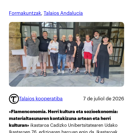
Formakuntzak
, 
Talaios Andalucía
Talaios kooperatiba
7 de juliol de 2026
«Flamenconomia. Herri kultura eta sozioekonomia:
materialtasunaren kontakizuna artean eta herri
kulturan»
ikastaroa Cadizko Unibertsitatearen Udako
Ikastaroen 76. edizioaren barruan egin da. Ikastaroak