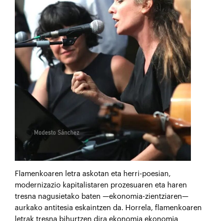
Flamenkoaren letra askotan eta herri-poesian,
modernizazio kapitalistaren prozesuaren eta haren
tresna nagusietako baten —ekonomia-zientziaren—
aurkako antitesia eskaintzen da. Horrela, flamenkoaren
letrak tresna bihurtzen dira ekonomia ekonomia