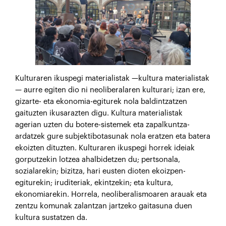
Kulturaren ikuspegi materialistak —kultura materialistak
— aurre egiten dio ni neoliberalaren kulturari; izan ere,
gizarte- eta ekonomia-egiturek nola baldintzatzen
gaituzten ikusarazten digu. Kultura materialistak
agerian uzten du botere-sistemek eta zapalkuntza-
ardatzek gure subjektibotasunak nola eratzen eta batera
ekoizten dituzten. Kulturaren ikuspegi horrek ideiak
gorputzekin lotzea ahalbidetzen du; pertsonala,
sozialarekin; bizitza, hari eusten dioten ekoizpen-
egiturekin; iruditeriak, ekintzekin; eta kultura,
ekonomiarekin. Horrela, neoliberalismoaren arauak eta
zentzu komunak zalantzan jartzeko gaitasuna duen
kultura sustatzen da.