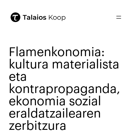
Flamenkonomia:
kultura materialista
eta
kontrapropaganda,
ekonomia sozial
eraldatzailearen
zerbitzura