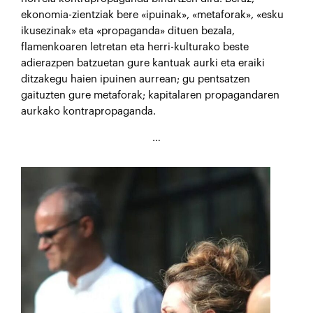
ekonomia-zientziak bere «ipuinak», «metaforak», «esku
ikusezinak» eta «propaganda» dituen bezala,
flamenkoaren letretan eta herri-kulturako beste
adierazpen batzuetan gure kantuak aurki eta eraiki
ditzakegu haien ipuinen aurrean; gu pentsatzen
gaituzten gure metaforak; kapitalaren propagandaren
aurkako kontrapropaganda.
…