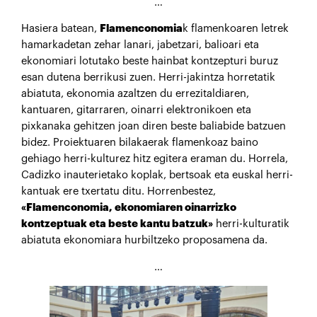
…
Hasiera batean,
Flamenconomia
k flamenkoaren letrek
hamarkadetan zehar lanari, jabetzari, balioari eta
ekonomiari lotutako beste hainbat kontzepturi buruz
esan dutena berrikusi zuen. Herri-jakintza horretatik
abiatuta, ekonomia azaltzen du errezitaldiaren,
kantuaren, gitarraren, oinarri elektronikoen eta
pixkanaka gehitzen joan diren beste baliabide batzuen
bidez. Proiektuaren bilakaerak flamenkoaz baino
gehiago herri-kulturez hitz egitera eraman du. Horrela,
Cadizko inauterietako koplak, bertsoak eta euskal herri-
kantuak ere txertatu ditu. Horrenbestez,
«Flamenconomia, ekonomiaren oinarrizko
kontzeptuak eta beste kantu batzuk»
herri-kulturatik
abiatuta ekonomiara hurbiltzeko proposamena da.
…