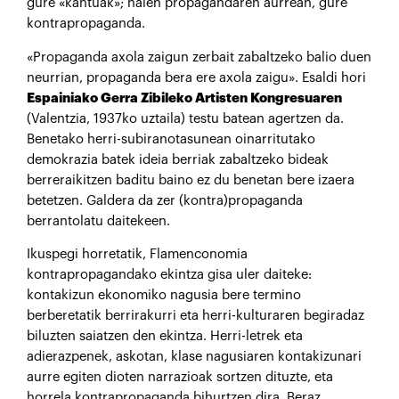
gure «kantuak»; haien propagandaren aurrean, gure
kontrapropaganda.
«Propaganda axola zaigun zerbait zabaltzeko balio duen
neurrian, propaganda bera ere axola zaigu». Esaldi hori
Espainiako Gerra Zibileko Artisten Kongresuaren
(Valentzia, 1937ko uztaila) testu batean agertzen da.
Benetako herri-subiranotasunean oinarritutako
demokrazia batek ideia berriak zabaltzeko bideak
berreraikitzen baditu baino ez du benetan bere izaera
betetzen. Galdera da zer (kontra)propaganda
berrantolatu daitekeen.
Ikuspegi horretatik, Flamenconomia
kontrapropagandako ekintza gisa uler daiteke:
kontakizun ekonomiko nagusia bere termino
berberetatik berrirakurri eta herri-kulturaren begiradaz
biluzten saiatzen den ekintza. Herri-letrek eta
adierazpenek, askotan, klase nagusiaren kontakizunari
aurre egiten dioten narrazioak sortzen dituzte, eta
horrela kontrapropaganda bihurtzen dira. Beraz,