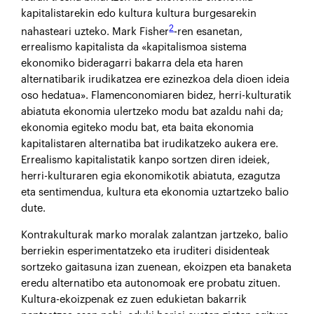
kapitalistarekin edo kultura kultura burgesarekin
2
nahasteari uzteko. Mark Fisher
-ren esanetan,
errealismo kapitalista da «kapitalismoa sistema
ekonomiko bideragarri bakarra dela eta haren
alternatibarik irudikatzea ere ezinezkoa dela dioen ideia
oso hedatua». Flamenconomiaren bidez, herri-kulturatik
abiatuta ekonomia ulertzeko modu bat azaldu nahi da;
ekonomia egiteko modu bat, eta baita ekonomia
kapitalistaren alternatiba bat irudikatzeko aukera ere.
Errealismo kapitalistatik kanpo sortzen diren ideiek,
herri-kulturaren egia ekonomikotik abiatuta, ezagutza
eta sentimendua, kultura eta ekonomia uztartzeko balio
dute.
Kontrakulturak marko moralak zalantzan jartzeko, balio
berriekin esperimentatzeko eta iruditeri disidenteak
sortzeko gaitasuna izan zuenean, ekoizpen eta banaketa
eredu alternatibo eta autonomoak ere probatu zituen.
Kultura-ekoizpenak ez zuen edukietan bakarrik