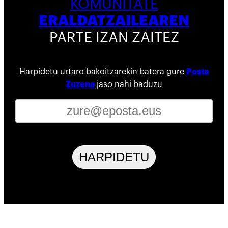
KOMUNITATE
ERALDATZAILEAREN
PARTE IZAN ZAITEZ
Harpidetu urtaro bakoitzarekin batera gure
Posta
Zuzena
jaso nahi baduzu
HARPIDETU