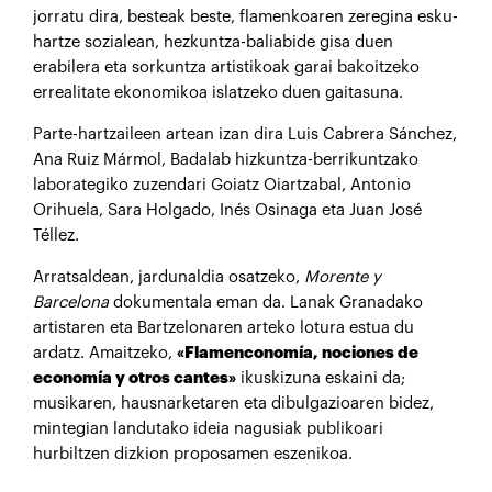
jorratu dira, besteak beste, flamenkoaren zeregina esku-
hartze sozialean, hezkuntza-baliabide gisa duen
erabilera eta sorkuntza artistikoak garai bakoitzeko
errealitate ekonomikoa islatzeko duen gaitasuna.
Parte-hartzaileen artean izan dira Luis Cabrera Sánchez,
Ana Ruiz Mármol, Badalab hizkuntza-berrikuntzako
laborategiko zuzendari Goiatz Oiartzabal, Antonio
Orihuela, Sara Holgado, Inés Osinaga eta Juan José
Téllez.
Arratsaldean, jardunaldia osatzeko,
Morente y
Barcelona
dokumentala eman da. Lanak Granadako
artistaren eta Bartzelonaren arteko lotura estua du
ardatz. Amaitzeko,
«Flamenconomía, nociones de
economía y otros cantes»
ikuskizuna eskaini da;
musikaren, hausnarketaren eta dibulgazioaren bidez,
mintegian landutako ideia nagusiak publikoari
hurbiltzen dizkion proposamen eszenikoa.