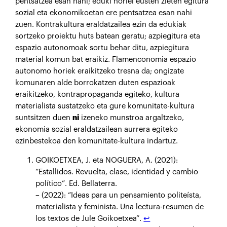
pentsatzea esan nahi; eduki horiei eusten zieten egitura
sozial eta ekonomikoetan ere pentsatzea esan nahi
zuen. Kontrakultura eraldatzailea ezin da edukiak
sortzeko proiektu huts batean geratu; azpiegitura eta
espazio autonomoak sortu behar ditu, azpiegitura
material komun bat eraikiz. Flamenconomia espazio
autonomo horiek eraikitzeko tresna da; ongizate
komunaren alde borrokatzen duten espazioak
eraikitzeko, kontrapropaganda egiteko, kultura
materialista sustatzeko eta gure komunitate-kultura
suntsitzen duen
ni
izeneko munstroa argaltzeko,
ekonomia sozial eraldatzailean aurrera egiteko
ezinbestekoa den komunitate-kultura indartuz.
GOIKOETXEA, J. eta NOGUERA, A. (2021):
“Estallidos. Revuelta, clase, identidad y cambio
político”. Ed. Bellaterra.
– (2022): “Ideas para un pensamiento politeísta,
materialista y feminista. Una lectura-resumen de
los textos de Jule Goikoetxea”.
↩︎