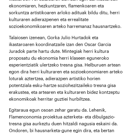
ekonomiaren, hezkuntzaren, flamenkoaren eta
sorkuntza artistikoaren arloko adituak bildu ditu, herri
kulturaren adierazpenen eta errealitate
sozioekonomikoaren arteko harremanaz hausnartzeko.
Talaiosen izenean, Gorka Julio Hurtadok eta
ikastaroaren koordinatzaile izan den Oscar Garcia
Juradok parte hartu dute. Mintegiak herri kultura
proposatu du ekonomia herri klaseen eguneroko
esperientziatik ulertzeko tresna gisa. Helburuen artean
egon dira herri kulturaren eta sozioekonomiaren arteko
loturak aztertzea, adierazpen artistiko horien
potentziala esku-hartze soziohezitzaileko tresna gisa
erakustea, eta artearen eta kulturaren bidez kontzeptu
ekonomikoak herritar guztiei hurbiltzea.
Egitaraua egun osoan zehar garatu da. Lehenik,
Flamenconomia proiektua azterketa- eta dibulgazio-
tresna gisa aurkeztu duen hitzaldi nagusia eskaini da.
Ondoren, bi hausnarketa-gune egin dira, eta bertan