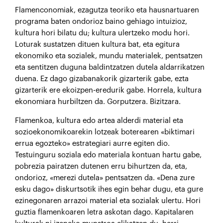
Flamenconomiak, ezagutza teoriko eta hausnartuaren
programa baten ondorioz baino gehiago intuizioz,
kultura hori bilatu du; kultura ulertzeko modu hori.
Loturak sustatzen dituen kultura bat, eta egitura
ekonomiko eta sozialek, mundu materialek, pentsatzen
eta sentitzen duguna baldintzatzen dutela aldarrikatzen
duena. Ez dago gizabanakorik gizarterik gabe, ezta
gizarterik ere ekoizpen-eredurik gabe. Horrela, kultura
ekonomiara hurbiltzen da. Gorputzera. Bizitzara.
Flamenkoa, kultura edo artea alderdi material eta
sozioekonomikoarekin lotzeak boterearen «biktimari
errua egozteko» estrategiari aurre egiten dio.
Testuinguru soziala edo materiala kontuan hartu gabe,
pobrezia pairatzen dutenen erru bihurtzen da, eta,
ondorioz, «merezi dutela» pentsatzen da. «Dena zure
esku dago» diskurtsotik ihes egin behar dugu, eta gure
ezinegonaren arrazoi material eta sozialak ulertu. Hori
guztia flamenkoaren letra askotan dago. Kapitalaren