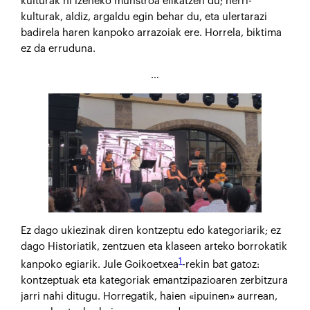
kulturak ni izeneko munstroa elikatzen du; herri-
kulturak, aldiz, argaldu egin behar du, eta ulertarazi
badirela haren kanpoko arrazoiak ere. Horrela, biktima
ez da erruduna.
…
Ez dago ukiezinak diren kontzeptu edo kategoriarik; ez
dago Historiatik, zentzuen eta klaseen arteko borrokatik
1
kanpoko egiarik. Jule Goikoetxea
-rekin bat gatoz:
kontzeptuak eta kategoriak emantzipazioaren zerbitzura
jarri nahi ditugu. Horregatik, haien «ipuinen» aurrean,