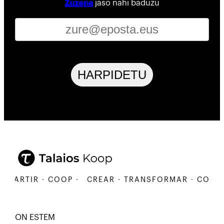
Zuzena
jaso nahi baduzu
HARPIDETU
ARTIR · COOP ·
CREAR · TRANSFORMAR · COMPARTI
ON ESTEM