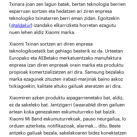
T
xinara joan zen lagun batek, bertan teknologia berrien
esparruan sortzen eta hedatzen ari ziren enpresa
teknologiko txinatarren berri eman zidan. Egoitzekin
(
@aldakur
) izandako elkarrizketa horretan ezagutu
nuen lehen aldiz Xiaomi marka.
Xiaomi Txinan sortzen ari diren enpresa
teknologikoetatik bat gehiago besterik ez da. Urteetan
Europako eta AEBetako merkatuentzako manufaktura
enpresa izan diren enpresak orain marka eta produktu
propioak komertzializatzen ari dira. Samsung bezalako
marka ezagunek zituzten irabazi-marjinak baino askoz
txikiagoekin, kalitate altuko gailuak ateratzen ari dira.
Xiaomiren azken produktu aipagarrienetako bat, aldiz,
ez da sakeleko bat. Jantzigarri (
wearable
) diren gailuen
artean koka genezakeen eskumuturreko bat baizik.
Xiaomi Mi Band eskumuturrekoak, pauso neurgailua, lo
orduen azterketa, notifikazioak, alarmak… ditu. Beste
antzeko gailuak bezala, sakelakoaren bidez konektatzen