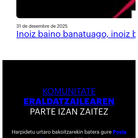
31 de desembre de 2025
Inoiz baino banatuago, inoiz 
KOMUNITATE
ERALDATZAILEAREN
PARTE IZAN ZAITEZ
Harpidetu urtaro bakoitzarekin batera gure
Posta