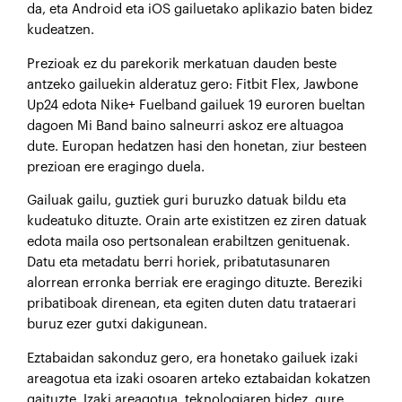
da, eta Android eta iOS gailuetako aplikazio baten bidez
kudeatzen.
Prezioak ez du parekorik merkatuan dauden beste
antzeko gailuekin alderatuz gero: Fitbit Flex, Jawbone
Up24 edota Nike+ Fuelband gailuek 19 euroren bueltan
dagoen Mi Band baino salneurri askoz ere altuagoa
dute. Europan hedatzen hasi den honetan, ziur besteen
prezioan ere eragingo duela.
Gailuak gailu, guztiek guri buruzko datuak bildu eta
kudeatuko dituzte. Orain arte existitzen ez ziren datuak
edota maila oso pertsonalean erabiltzen genituenak.
Datu eta metadatu berri horiek, pribatutasunaren
alorrean erronka berriak ere eragingo dituzte. Bereziki
pribatiboak direnean, eta egiten duten datu trataerari
buruz ezer gutxi dakigunean.
Eztabaidan sakonduz gero, era honetako gailuek izaki
areagotua eta izaki osoaren arteko eztabaidan kokatzen
gaituzte. Izaki areagotua, teknologiaren bidez, gure