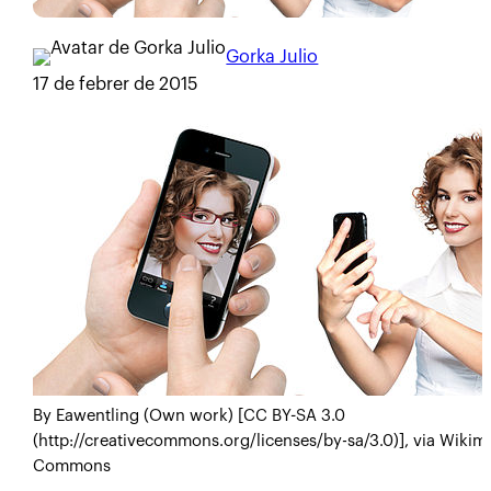
Gorka Julio
17 de febrer de 2015
By Eawentling (Own work) [CC BY-SA 3.0
(http://creativecommons.org/licenses/by-sa/3.0)], via Wikim
Commons