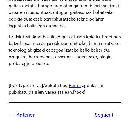
gaitasunetatik harago eramaten gaituen bitartean, izaki
osoaren ikuspuntuak, ditugun gaitasunak hobetzeko
edo galdutakoak berreskuratzeko teknologiaren
laguntza baliatzen duena da.
Ez dakit Mi Band bezalako gailuak non kokatu. Erabilpen
batzuk oso interesgarriak izan daitezke; baina niretzako
teknologiak gizaki osoagoa izateko balio behar du,
ezagutza, harremanak, osasuna… hobetzeko, alegia,
proba egin beharko.
[box type=»info»]Artikulu hau
Berria
egunkarian
publikatu da Irlen Sarea atalean.[/box]
←
Anterior
Següent
→