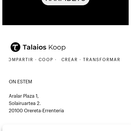
 COMPARTIR · COOP ·
CREAR · TRANSFORMAR · CO
ON ESTEM
Aralar Plaza 1,
Solairuartea 2.
20100 Orereta-Errenteria