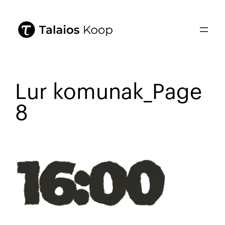
Lur komunak_Page
8