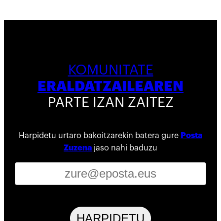
KOMUNITATE
ERALDATZAILEAREN
PARTE IZAN ZAITEZ
Harpidetu urtaro bakoitzarekin batera gure
Posta
Zuzena
jaso nahi baduzu
HARPIDETU