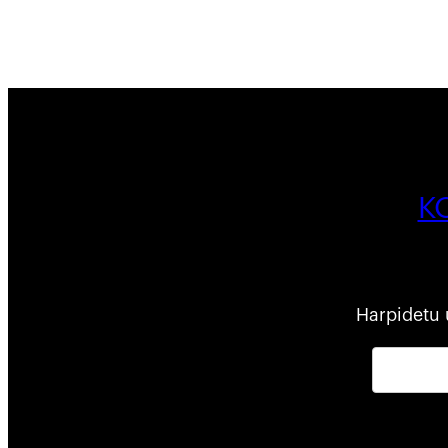
K
Harpidetu 