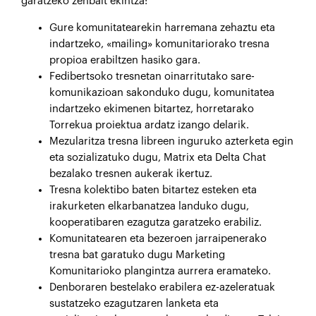
garatzeko zenbait ekintza:
Gure komunitatearekin harremana zehaztu eta
indartzeko, «mailing» komunitariorako tresna
propioa erabiltzen hasiko gara.
Fedibertsoko tresnetan oinarritutako sare-
komunikazioan sakonduko dugu, komunitatea
indartzeko ekimenen bitartez, horretarako
Torrekua proiektua ardatz izango delarik.
Mezularitza tresna libreen inguruko azterketa egin
eta sozializatuko dugu, Matrix eta Delta Chat
bezalako tresnen aukerak ikertuz.
Tresna kolektibo baten bitartez esteken eta
irakurketen elkarbanatzea landuko dugu,
kooperatibaren ezagutza garatzeko erabiliz.
Komunitatearen eta bezeroen jarraipenerako
tresna bat garatuko dugu Marketing
Komunitarioko plangintza aurrera eramateko.
Denboraren bestelako erabilera ez-azeleratuak
sustatzeko ezagutzaren lanketa eta