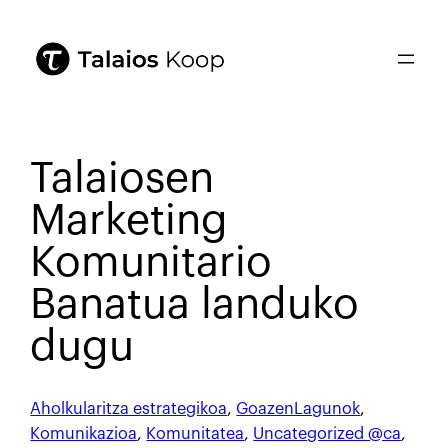
Talaiosen
Marketing
Komunitario
Banatua landuko
dugu
Aholkularitza estrategikoa
, 
GoazenLagunok
, 
Komunikazioa
, 
Komunitatea
, 
Uncategorized @ca
, 