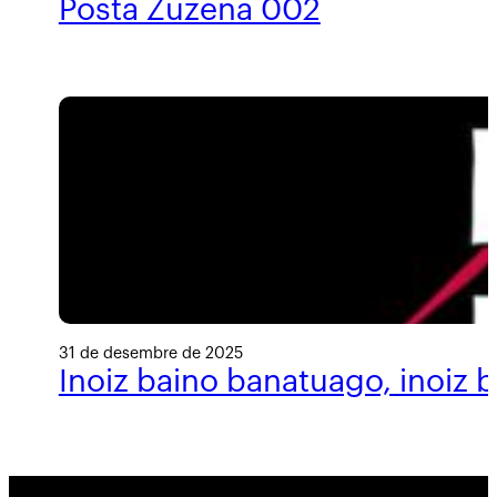
Posta Zuzena 002
31 de desembre de 2025
Inoiz baino banatuago, inoiz 