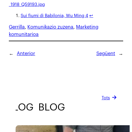
_1918_Q59193.jpg
Sui fiumi di Babilonia, Wu Ming 4
↩︎
Gerrilla
, 
Komunikazio zuzena
, 
Marketing
komunitarioa
←
Anterior
Següent
→
Tots
BLOG
BLOG
BLOG
BLOG