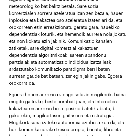
meteorologiko bat balitz bezala. Sare sozial
komertzialen sorrera azeleratua izan zen bezala, hauen
inplosioa eta kakaztea oso azeleratua izaten ari da, eta
orokorrean ezin erreakzionatu geratu gara, hauekiko
dependentziak loturik, eta hemendik aurrera nola jokatu
eta non kokatu ezin jakinik. Komunikazio kanalen
zatiketak, sare digital komertzial kakaztuen
dependentzia algoritmikoak, sareen abandonu
partzialak eta automatizazio indibidualizatzaileak
ardaztutako komunikazio paradigma berri baten
aurrean gaude bat batean, zer egin jakin gabe. Egoera
orokorra da.
Egoera honen aurrean ez dago soluzio magikorik, baina
mugitu gaitezke, beste norabait joan, eta Interneten
kakaztearen aurrean beste posizio batetik abiatu, bi
gakorekin, mugikortasun gaitasuna eta estrategia.
Mugikortasuna izateko autonomia ezinbestekoa da, eta
hori komunikaziorako tresna propio, banatu, libre eta