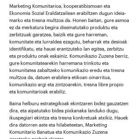
Marketing Komunitarioa, kooperatibismoan eta
Ekonomia Sozial Eraldatzailean erabiltzen dugun ideia-
marko eta tresna multzoa da. Honen baitan, gure asmoa
ez da merkatura begira diseinatutako produktu eta
zerbitzuak garatzea, baizik eta gure harreman,
komunitate eta lurraldea ezagutu, beharrak eta desioak
identifikatu, eta hauei erantzuteko lan egitea, zerbitzu
eta produktu onak eskainiz. Komunikazio Zuzena berriz,
gure komunitatearekin harremana trinkotu eta
komunitatea zabaltzeko komunikazio eredu eta tresna
multzoa da, datuen erabilera etikoan oinarritua,
komunikazio argi eta zintzoarekin, tresna libre propio
eta komunitarioak erabiliz.
Baina helburu estrategikoak ekintzaren bidez gauzatzen
dira, eta aipatutako bidea pixkanaka landuko dugu,
ikuspegiari ekintza eta tresna konkretuak atxikiz. Hauek
dira datorren aste eta hilabeteetan, Marketing
Komunitario Banatua eta Komunikazio Zuzena