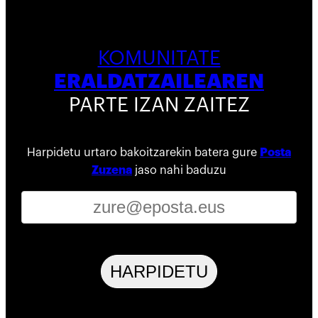
KOMUNITATE
ERALDATZAILEAREN
PARTE IZAN ZAITEZ
Harpidetu urtaro bakoitzarekin batera gure
Posta
Zuzena
jaso nahi baduzu
HARPIDETU