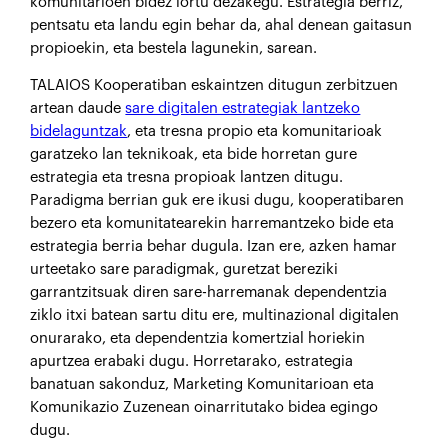
komunitarioen bidez lortu dezakegu. Estrategia berriz,
pentsatu eta landu egin behar da, ahal denean gaitasun
propioekin, eta bestela lagunekin, sarean.
TALAIOS Kooperatiban eskaintzen ditugun zerbitzuen
artean daude
sare digitalen estrategiak lantzeko
bidelaguntzak
, eta tresna propio eta komunitarioak
garatzeko lan teknikoak, eta bide horretan gure
estrategia eta tresna propioak lantzen ditugu.
Paradigma berrian guk ere ikusi dugu, kooperatibaren
bezero eta komunitatearekin harremantzeko bide eta
estrategia berria behar dugula. Izan ere, azken hamar
urteetako sare paradigmak, guretzat bereziki
garrantzitsuak diren sare-harremanak dependentzia
ziklo itxi batean sartu ditu ere, multinazional digitalen
onurarako, eta dependentzia komertzial horiekin
apurtzea erabaki dugu. Horretarako, estrategia
banatuan sakonduz, Marketing Komunitarioan eta
Komunikazio Zuzenean oinarritutako bidea egingo
dugu.