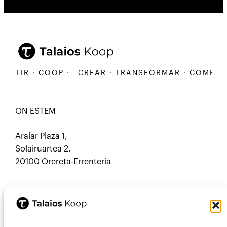
IR · COOP ·
CREAR · TRANSFORMAR · COMPARTIR 
ON ESTEM
Aralar Plaza 1,
Solairuartea 2.
20100 Orereta-Errenteria
CONTACTE