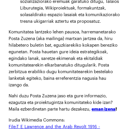
sozializaziorako eremuak garatuko ditugu, Talaios
Liburutegia, Wikiproiektuak, formakuntzak,
solasaldirako espazio lasaiak eta komunikaziorako
tresna ukigarriak aztertu eta proposatuz.
Komunitatea lantzeko lehen pausoa, harremanetarako
Posta Zuzena (aka mailinga) martxan jartzea da, hiru
hilabetero buletin bat, eguzkiarekiko kokapen bereziko
egunetan. Posta hauetan gure ideia estrategikoak,
egindako lanak, saretze ekimenak eta ekitaldiak
komunitatearekin elkarbanatuko ditugularik. Posta
zerbitzua erabiliko dugu komunitatearekin bestelako
lanketak egiteko, baina erreferentzia nagusia hau
izango da.
Nahi duzu Posta Zuzena jaso eta gure informazio,
ezagutza eta proiektugintza komunitateko kide izan?
Maila ezberdinetan parte hartu dezakezu,
eman izena
!
Irudia Wikimedia Commons:
File:T_E_Lawrence_and_the_Arab_Revolt_1916_-