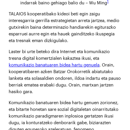
1
indarrak baino gehiago balio du – Wu Ming
TALAIOS kooperatibako kideoi beti egin zaigu
interesgarria gerrilla estrategietan arreta jartzea, medio
gutxirekin baina determinazio handiarekin egiturazko
esparruei aurre egin eta hauek gainditzeko ikuspegia
eta tresnak eman dizkigulako.
Laster bi urte beteko dira Internet eta komunikazio
tresna digital komertzialen kakaztea ikusi, eta
komunikazio banatuaren bidea hartu genuela
. Orain,
kooperatibaren azken Batzar Orokorretik abiatutako
lanketa eta solasaldien ondoren, ildoa indartu eta pauso
berriak ematea erabaki dugu. Orain, martxan jartzen
hasiko gara.
Komunikazio banatuaren bidea hartu genuen zorionez,
eta bitarte honetan sare sozial digitaletan oinarritutako
komunikazio paradigmaren inplosioa gertatzen ikusi
dugu, ia konturatzeko denborarik gabe, biziarazten
diguten eguneroko azeleratuan, fenomeno