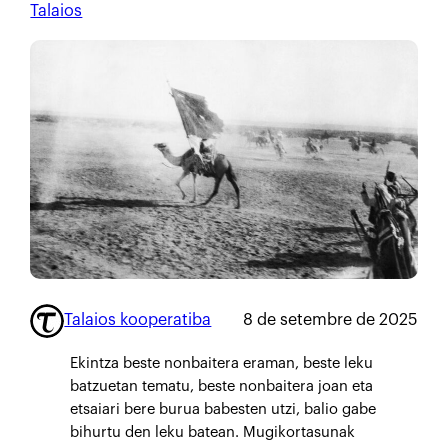
Talaios
Talaios kooperatiba
8 de setembre de 2025
Ekintza beste nonbaitera eraman, beste leku
batzuetan tematu, beste nonbaitera joan eta
etsaiari bere burua babesten utzi, balio gabe
bihurtu den leku batean. Mugikortasunak