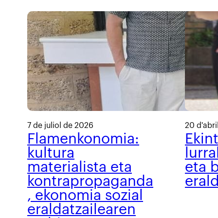
7 de juliol de 2026
20 d'abri
Flamenkonomia:
Ekin
kultura
lurra
materialista eta
eta b
kontrapropaganda
eral
, ekonomia sozial
eraldatzailearen