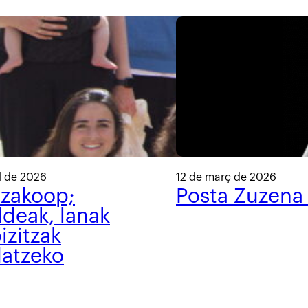
l de 2026
12 de març de 2026
tzakoop;
Posta Zuzena
ldeak, lanak
izitzak
datzeko