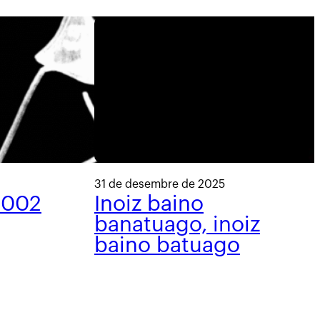
31 de desembre de 2025
 002
Inoiz baino
banatuago, inoiz
baino batuago