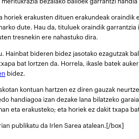
 meritukrazia bezalako balioek garrantzi handia
a horiek erakusten dituen erakundeak oraindik e
arko dute. Hau da, tituluek oraindik garrantzia 
ten tresnekin ere nahastuko dira.
du. Hainbat bideren bidez jasotako ezagutzak ba
txapa bat lortzen da. Horrela, ikasle batek auke
en
bidez.
skotan kontuan hartzen ez diren gauzak neurtze
 edo handiagoa izan dezake lana bilatzeko garaia
an eta erakusteko; eta horiek ez dakit txapa ba
an publikatu da Irlen Sarea atalean.[/box]