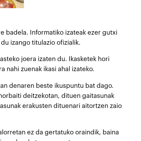
e badela. Informatiko izateak ezer gutxi
u izango titulazio ofizialik.
asteko joera izaten du. Ikasketek hori
a nahi zuenak ikasi ahal izateko.
izan denaren beste ikuspuntu bat dago.
norbaiti deitzekotan, dituen gaitasunak
asunak erakusten dituenari aitortzen zaio
lorretan ez da gertatuko oraindik, baina