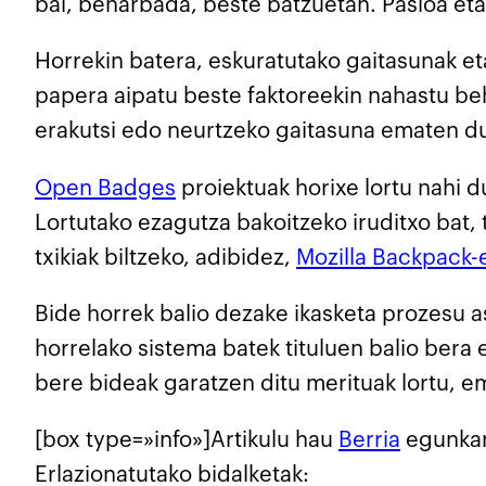
bai, beharbada, beste batzuetan. Pasioa eta
Horrekin batera, eskuratutako gaitasunak et
papera aipatu beste faktoreekin nahastu beh
erakutsi edo neurtzeko gaitasuna ematen du
Open Badges
proiektuak horixe lortu nahi 
Lortutako ezagutza bakoitzeko iruditxo bat, 
txikiak biltzeko, adibidez,
Mozilla Backpack-
Bide horrek balio dezake ikasketa prozesu a
horrelako sistema batek tituluen balio bera
bere bideak garatzen ditu merituak lortu, em
[box type=»info»]Artikulu hau
Berria
egunkari
Erlazionatutako bidalketak: