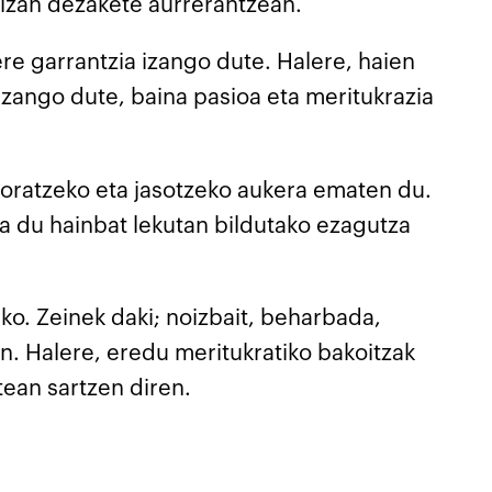
 izan dezakete aurrerantzean.
re garrantzia izango dute. Halere, haien
izango dute, baina pasioa eta meritukrazia
loratzeko eta jasotzeko aukera ematen du.
ra du hainbat lekutan bildutako ezagutza
ko. Zeinek daki; noizbait, beharbada,
n. Halere, eredu meritukratiko bakoitzak
tean sartzen diren.