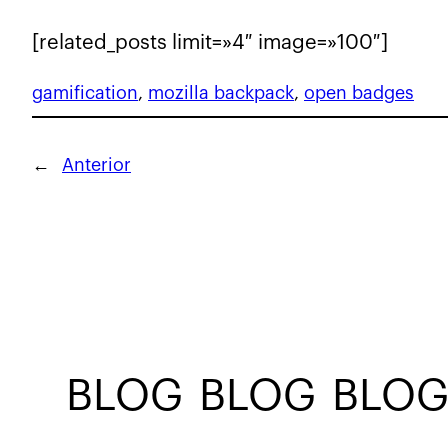
[related_posts limit=»4″ image=»100″]
gamification
, 
mozilla backpack
, 
open badges
←
Anterior
BLOG
BLOG
BLOG
B