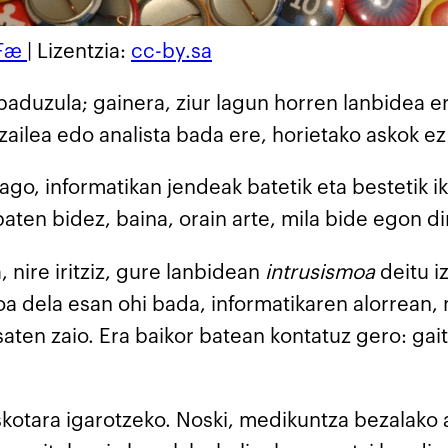
Fæ
| Lizentzia:
cc-by.sa
aduzula; gainera, ziur lagun horren lanbidea er
ailea edo analista bada ere, horietako askok ez d
o, informatikan jendeak batetik eta bestetik ik
ten bidez, baina, orain arte, mila bide egon dir
, nire iritziz, gure lanbidean
intrusismoa
deitu 
oa dela esan ohi bada, informatikaren alorrean, 
aten zaio. Era baikor batean kontatuz gero: gait
skotara igarotzeko. Noski, medikuntza bezalako a