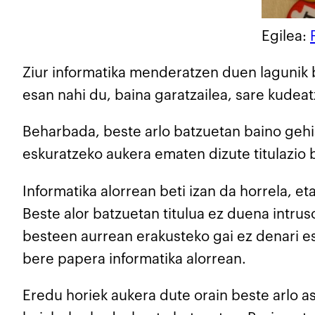
Egilea:
Ziur informatika menderatzen duen lagunik b
esan nahi du, baina garatzailea, sare kudeatz
Beharbada, beste arlo batzuetan baino gehiag
eskuratzeko aukera ematen dizute titulazio ba
Informatika alorrean beti izan da horrela, eta
Beste alor batzuetan titulua ez duena intrus
besteen aurrean erakusteko gai ez denari es
bere papera informatika alorrean.
Eredu horiek aukera dute orain beste arlo a