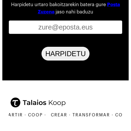
Harpidetu urtaro bakoitzarekin batera gure
Posta
Zuzena
jaso nahi baduzu
HARPIDETU
RTIR · COOP ·
CREAR · TRANSFORMAR · COMPARTI