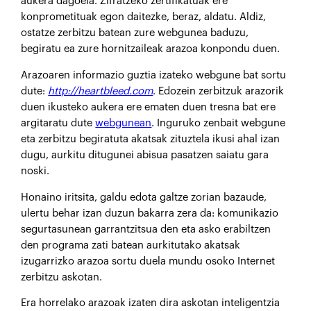
aukera dagoela. Zifratzeko zertifikatuak ere
konprometituak egon daitezke, beraz, aldatu. Aldiz,
ostatze zerbitzu batean zure webgunea baduzu,
begiratu ea zure hornitzaileak arazoa konpondu duen.
Arazoaren informazio guztia izateko webgune bat sortu
dute:
http://heartbleed.com
. Edozein zerbitzuk arazorik
duen ikusteko aukera ere ematen duen tresna bat ere
argitaratu dute
webgunean
. Inguruko zenbait webgune
eta zerbitzu begiratuta akatsak zituztela ikusi ahal izan
dugu, aurkitu ditugunei abisua pasatzen saiatu gara
noski.
Honaino iritsita, galdu edota galtze zorian bazaude,
ulertu behar izan duzun bakarra zera da: komunikazio
segurtasunean garrantzitsua den eta asko erabiltzen
den programa zati batean aurkitutako akatsak
izugarrizko arazoa sortu duela mundu osoko Internet
zerbitzu askotan.
Era horrelako arazoak izaten dira askotan inteligentzia