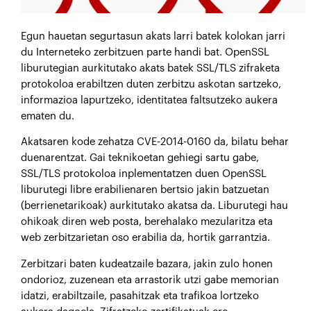
E
gun hauetan segurtasun akats larri batek kolokan jarri
du Interneteko zerbitzuen parte handi bat. OpenSSL
liburutegian aurkitutako akats batek SSL/TLS zifraketa
protokoloa erabiltzen duten zerbitzu askotan sartzeko,
informazioa lapurtzeko, identitatea faltsutzeko aukera
ematen du.
Akatsaren kode zehatza CVE-2014-0160 da, bilatu behar
duenarentzat. Gai teknikoetan gehiegi sartu gabe,
SSL/TLS protokoloa inplementatzen duen OpenSSL
liburutegi libre erabilienaren bertsio jakin batzuetan
(berrienetarikoak) aurkitutako akatsa da. Liburutegi hau
ohikoak diren web posta, berehalako mezularitza eta
web zerbitzarietan oso erabilia da, hortik garrantzia.
Zerbitzari baten kudeatzaile bazara, jakin zulo honen
ondorioz, zuzenean eta arrastorik utzi gabe memorian
idatzi, erabiltzaile, pasahitzak eta trafikoa lortzeko