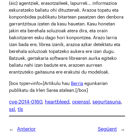
(sic) agentziek, erasotzaileek, lapurrek… informazioa
eskuratzeko baliatu ohi dituztenak. Arazoa topatu eta
konponbidea publikatu bitartean pasatzen den denbora
garrantzitsua izaten da kasu hauetan. Kasu honetan
jakin eta berehala soluzioak atera dira, eta orain
bakoitzaren esku dago hori konpontzea. Arazo larria
izan bada ere, librea izanik, arazoa azkar detektatu eta
berehala soluzioak topatzeko aukera ere izan dugu.
Batzuek, gertakaria software librearen aurka egiteko
baliatu nahi izan badute ere, arazoen aurrean
erantzuteko gaitasuna ere erakutsi du modeloak.
[box type=»info»]Artikulu hau
Berria
egunkarian
publikatu da Irlen Sarea atalean.[/box]
cve-2014-0160
, 
heartbleed
, 
openssl
, 
segurtasuna
, 
ssl
, 
tls
←
Anterior
Següent
→