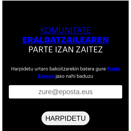
KOMUNITATE
ERALDATZAILEAREN
PARTE IZAN ZAITEZ
Harpidetu urtaro bakoitzarekin batera gure
Posta
Zuzena
jaso nahi baduzu
HARPIDETU