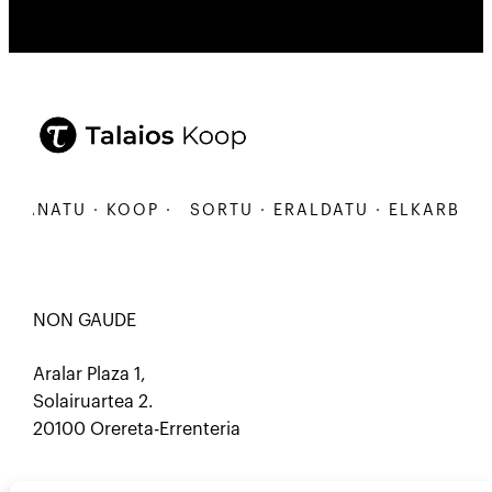
ANATU · KOOP ·
SORTU · ERALDATU · ELKARBANATU
NON GAUDE
Aralar Plaza 1,
Solairuartea 2.
20100 Orereta-Errenteria