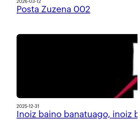
2026-03-12
Posta Zuzena 002
2025-12-31
Inoiz baino banatuago, inoiz 