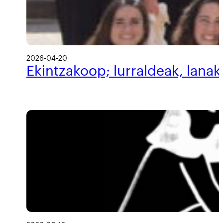
2026-04-20
Ekintzakoop; lurraldeak, lanak