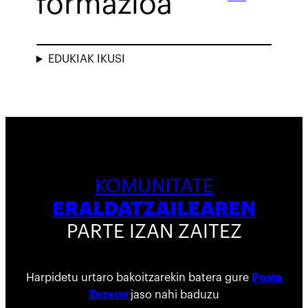
formazioa
EDUKIAK IKUSI
KOMUNITATE
ERALDATZAILEAREN
PARTE IZAN ZAITEZ
Harpidetu urtaro bakoitzarekin batera gure
Posta
Zuzena
jaso nahi baduzu