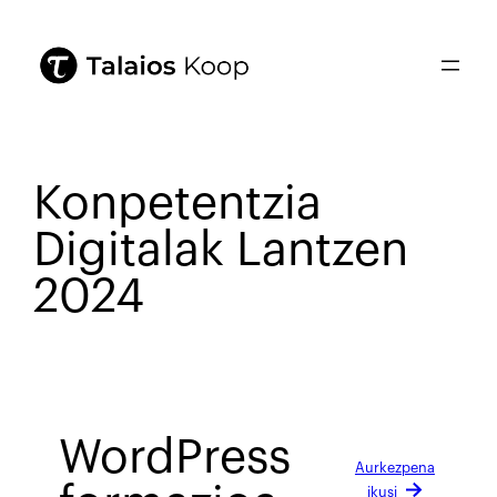
Konpetentzia
Digitalak Lantzen
2024
WordPress
Aurkezpena
ikusi