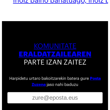
Inoiz baino banatuago, inoiz 
KOMUNITATE
ERALDATZAILEAREN
PARTE IZAN ZAITEZ
Harpidetu urtaro bakoitzarekin batera gure
Posta
Zuzena
jaso nahi baduzu