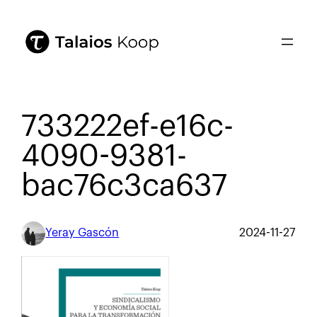
733222ef-e16c-
4090-9381-
bac76c3ca637
Yeray Gascón
2024-11-27