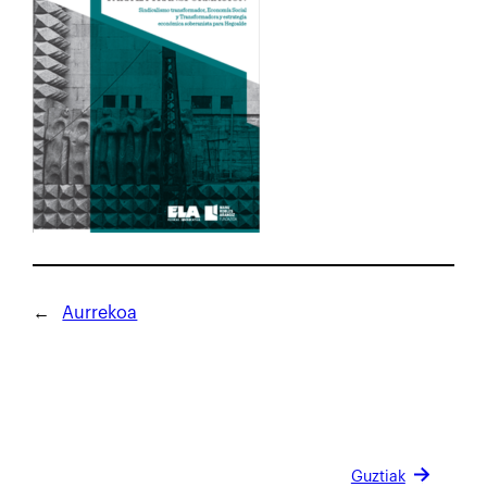
←
Aurrekoa
Guztiak