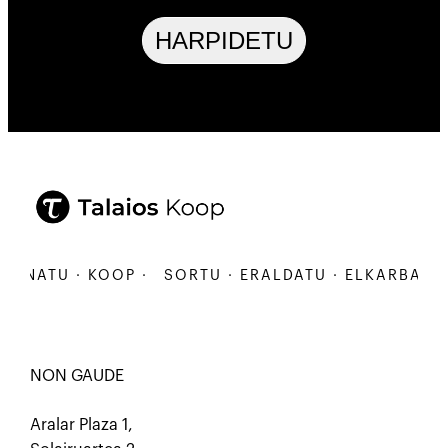
HARPIDETU
ANATU · KOOP ·
SORTU · ERALDATU · ELKARBANATU 
NON GAUDE
Aralar Plaza 1,