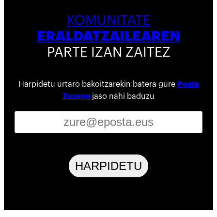
KOMUNITATE
ERALDATZAILEAREN
PARTE IZAN ZAITEZ
Harpidetu urtaro bakoitzarekin batera gure
Posta
Zuzena
jaso nahi baduzu
HARPIDETU