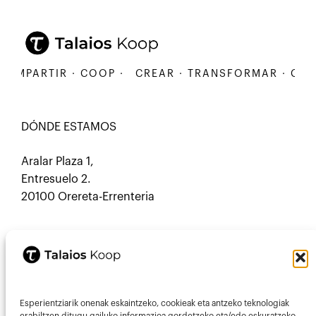
MPARTIR · COOP ·
CREAR · TRANSFORMAR · COMPA
DÓNDE ESTAMOS
Aralar Plaza 1,
Entresuelo 2.
20100 Orereta-Errenteria
CONTACTO
Esperientziarik onenak eskaintzeko, cookieak eta antzeko teknologiak
Mastodon
Correo electrónico