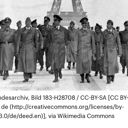
desarchiv, Bild 183-H28708 / CC-BY-SA [CC BY
 de (http://creativecommons.org/licenses/by-
3.0/de/deed.en)], via Wikimedia Commons