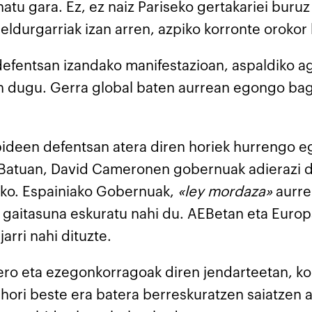
atu gara. Ez, ez naiz Pariseko gertakariei buru
ldurgarriak izan arren, azpiko korronte orokor
efentsan izandako manifestazioan, aspaldiko ag
an dugu. Gerra global baten aurrean egongo bagi
skubideen defentsan atera diren horiek hurrengo
 Batuan, David Cameronen gobernuak adierazi du
rako. Espainiako Gobernuak,
«ley mordaza»
aurre
o gaitasuna eskuratu nahi du. AEBetan eta Euro
rri nahi dituzte.
Gero eta ezegonkorragoak diren jendarteetan, ko
 hori beste era batera berreskuratzen saiatzen ar