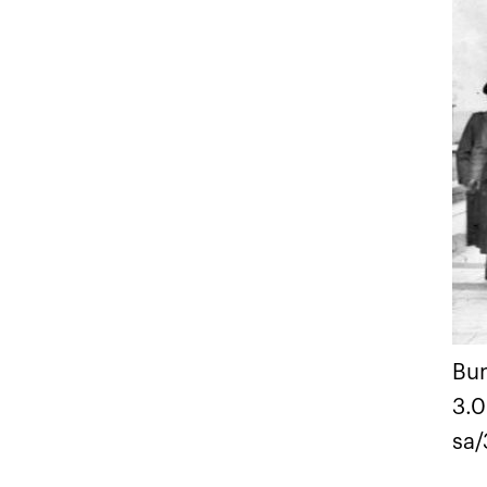
Bun
3.0
sa/