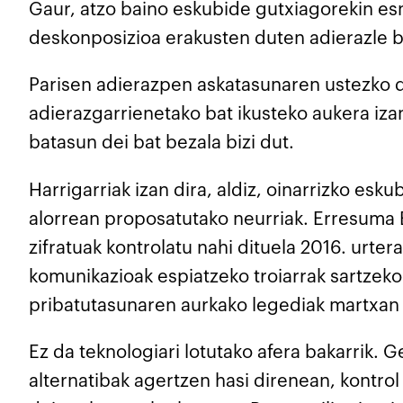
G
aur, atzo baino eskubide gutxiagorekin esn
deskonposizioa erakusten duten adierazle be
Parisen adierazpen askatasunaren ustezko d
adierazgarrienetako bat ikusteko aukera iz
batasun dei bat bezala bizi dut.
Harrigarriak izan dira, aldiz, oinarrizko e
alorrean proposatutako neurriak. Erresuma
zifratuak kontrolatu nahi dituela 2016. urte
komunikazioak espiatzeko troiarrak sartzek
pribatutasunaren aurkako legediak martxan ja
Ez da teknologiari lotutako afera bakarrik. 
alternatibak agertzen hasi direnean, kontrol