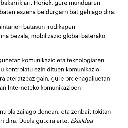
z bakarrik ari. Horiek, gure munduaren
 baten eszena beldurgarri bat gehiago dira.
intarien batasun irudikapen
na bezala, mobilizazio global baterako
 egunetan komunikazio eta teknologiaren
 kontrolatu ezin dituen komunikazio
ra ateratzeaz gain, gure ordenagailuetan
pan Interneteko komunikazioen
ntrola zailago denean, eta zenbait tokitan
i dira. Duela gutxira arte,
Ekialdea