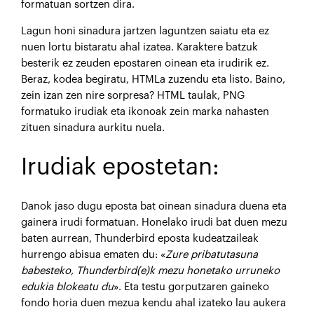
formatuan sortzen dira.
Lagun honi sinadura jartzen laguntzen saiatu eta ez
nuen lortu bistaratu ahal izatea. Karaktere batzuk
besterik ez zeuden epostaren oinean eta irudirik ez.
Beraz, kodea begiratu, HTMLa zuzendu eta listo. Baino,
zein izan zen nire sorpresa? HTML taulak, PNG
formatuko irudiak eta ikonoak zein marka nahasten
zituen sinadura aurkitu nuela.
Irudiak epostetan:
Danok jaso dugu eposta bat oinean sinadura duena eta
gainera irudi formatuan. Honelako irudi bat duen mezu
baten aurrean, Thunderbird eposta kudeatzaileak
hurrengo abisua ematen du: «
Zure pribatutasuna
babesteko, Thunderbird(e)k mezu honetako urruneko
edukia blokeatu du
». Eta testu gorputzaren gaineko
fondo horia duen mezua kendu ahal izateko lau aukera