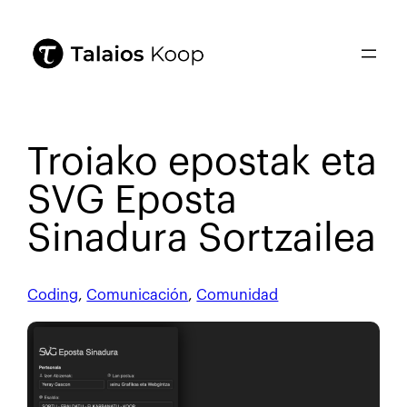
Troiako epostak eta
SVG Eposta
Sinadura Sortzailea
Coding
, 
Comunicación
, 
Comunidad