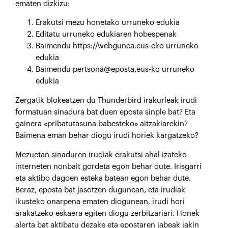
ematen dizkizu:
Erakutsi mezu honetako urruneko edukia
Editatu urruneko edukiaren hobespenak
Baimendu https://webgunea.eus-eko urruneko
edukia
Baimendu pertsona@eposta.eus-ko urruneko
edukia
Zergatik blokeatzen du Thunderbird irakurleak irudi
formatuan sinadura bat duen eposta sinple bat? Eta
gainera «pribatutasuna babesteko» aitzakiarekin?
Baimena eman behar diogu irudi horiek kargatzeko?
Mezuetan sinaduren irudiak erakutsi ahal izateko
interneten nonbait gordeta egon behar dute. Irisgarri
eta aktibo dagoen esteka batean egon behar dute.
Beraz, eposta bat jasotzen dugunean, eta irudiak
ikusteko onarpena ematen diogunean, irudi hori
arakatzeko eskaera egiten diogu zerbitzariari. Honek
alerta bat aktibatu dezake eta epostaren jabeak jakin