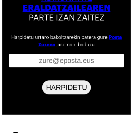
ERALDATZAILEAREN
PARTE IZAN ZAITEZ
Harpidetu urtaro bakoitzarekin batera gure
Posta
Zuzena
jaso nahi baduzu
HARPIDETU