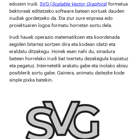
edozein irudi.
SVG (
Scalable Vector Graphics
)
formatua
bektoreak editatzeko software batean sortuak dauden
irudiak gordetzeko da. Eta ziur zure enpresa edo
proiektuaren logoa formatu horretan sortu dela.
Irudi hauek operazio matematikoen eta koordenada
segiden bitartez sortzen dira eta kodean idatzi eta
eraldatu ditzakegu. Honek esan nahi du, sinadura
batean horrelako irudi bat txertatu dezakegula kopiatuz
eta pegatuz. Internetetik arakatu gabe eta inolako abisu
posiblerik sortu gabe. Gainera, animatu daitezke kode
sinple pixka batekin.