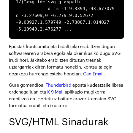
17)"><g id="svg-g"><path

            d="m -119.3394,-93.677079 
c -3.27609,0 -6.27919,0.52672 
-9.00927,1.579749 -2.73007,1.014027 
-5.10949,2.476277 ...
Epostak kontsumitu eta bidaltzeko erabiltzen dugun
softwarearen arabera egoki ala oker ikusiko dugu SVG
irudi hori. Jakiteko erabiltzen dituzun tresnak
uztargarriak diren formatu honekin, kontsulta egin
dezakezu hurrengo esteka honetan:
CanIEmail
.
Gure gomendioa,
Thunderbird
eposta kudeatzaile librea
ordenagailuan eta
K-9 Mail
aplikazio mugikorra
erabiltzea da. Horiek ez baitute arazorik ematen SVG
formatua erabili eta ikusteko.
SVG/HTML Sinadurak