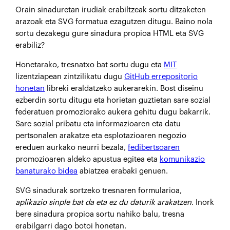
Orain sinaduretan irudiak erabiltzeak sortu ditzaketen
arazoak eta SVG formatua ezagutzen ditugu. Baino nola
sortu dezakegu gure sinadura propioa HTML eta SVG
erabiliz?
Honetarako, tresnatxo bat sortu dugu eta
MIT
lizentziapean zintzilikatu dugu
GitHub errepositorio
honetan
libreki eraldatzeko aukerarekin. Bost diseinu
ezberdin sortu ditugu eta horietan guztietan sare sozial
federatuen promoziorako aukera gehitu dugu bakarrik.
Sare sozial pribatu eta informazioaren eta datu
pertsonalen arakatze eta esplotazioaren negozio
ereduen aurkako neurri bezala,
fedibertsoaren
promozioaren aldeko apustua egitea eta
komunikazio
banaturako bidea
abiatzea erabaki genuen.
SVG sinadurak sortzeko tresnaren formularioa,
aplikazio sinple bat da eta ez du daturik arakatzen
. Inork
bere sinadura propioa sortu nahiko balu, tresna
erabilgarri dago botoi honetan.