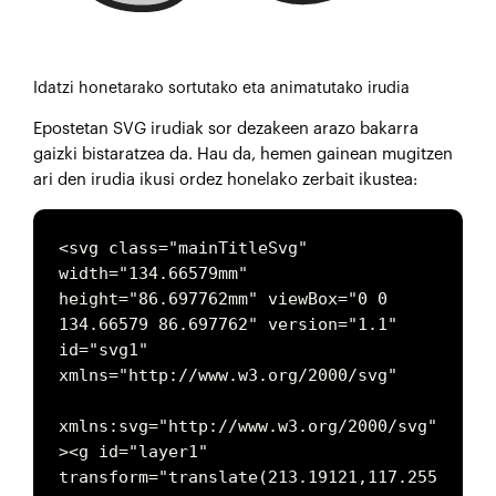
Idatzi honetarako sortutako eta animatutako irudia
Epostetan SVG irudiak sor dezakeen arazo bakarra
gaizki bistaratzea da. Hau da, hemen gainean mugitzen
ari den irudia ikusi ordez honelako zerbait ikustea:
<svg class="mainTitleSvg" 
width="134.66579mm" 
height="86.697762mm" viewBox="0 0 
134.66579 86.697762" version="1.1" 
id="svg1" 
xmlns="http://www.w3.org/2000/svg"

xmlns:svg="http://www.w3.org/2000/svg"
><g id="layer1" 
transform="translate(213.19121,117.255