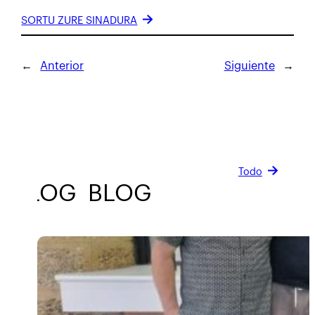
SORTU ZURE SINADURA
←
Anterior
Siguiente
→
Todo
BLOG
BLOG
BLOG
BLOG