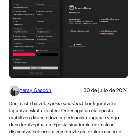
Yeray Gascón
30 de julio de 2024
Duela aste batzuk
eposta sinadurak
konfiguratzeko
laguntza eskatu zidaten. Ordenagailua eta eposta
erabiltzen dituen edozein pertsonak ezaguna izango
duen kontzeptua da. Eposta sinadurak, normalean
diseinatzaileek prestatzen dituzte eta orokorrean irudi