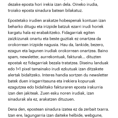
dezake eposta hori irekia izan dela. Oineko irudia,
troiako eposta sinadura batean bilakatuz.
Epostetako irudien arakatze hobespenak kontuan izan
beharko ditugu eta irizpide batzuk ezarri irudi horiek
kargatu hala ez erabakitzeko. Fidagarriak egiten
zaizkizunak onartu eta beste guztiak ez onartzea da
orokorrean irizpide nagusia. Hau da, lankide, bezero,
ezagun eta lagunen irudiak orokorrean onartzea. Baino
spam, newsletter, aurrekontuak, fakturak… dituzten
epostak ez fidagarriak bezala tratatzea. Diseinu landuak
edo 1×1 pixel tamainako irudi ezkutuak izan ditzakete
alertak bidaltzeko. Interes handia sortzen du newsletter
batek duen irisgarritasuna eta irekiera kopuruak
ezagutzea edo bidalitako fakturaren eposta irakurria
izan den jakiteak. Zuen esku noren irudiak, izan
sinadurak ala ez, arakatzen dituzuen.
Dena den, epostean sinadura izatea ez da zerbait txarra.
Izan ere, lagungarria izan daiteke helbide, webgune,