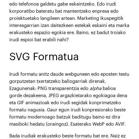
edo telefonoa galdetu gabe eskaintzeko. Edo irudi
korporatibo bateratu bat mantentzeko enpresa edo
proiektuetako langileen artean. Marketing ikuspegitik
interesgarrian izan daitezkeen estekak eskaini eta marka
erakusteko espazio egokia ere. Baino, ez badut troiako
irudi espioi bat erabili nahi?
SVG Formatua
Irudi formatu anitz daude webguneen edo eposten testu
gorputzetan txertatzeko baliogarriak direnak.
Ezagunenak: PNG transparentzia edo
alpha
balioa
gorde dezakeena, JPEG argazkietarako egokiagoa dena
eta GIF animazioak edo irudi segidak konprimatzeko
formatu nagusia. Gaur egun irudi konpresiorako beste
formatu modernoago batzuk baditugu baino ez dira
masiboki hedatu (oraingoz). Esaterako WebP edo AVIF.
Bada irudiak erakusteko beste formatu bat ere. Naiz ez