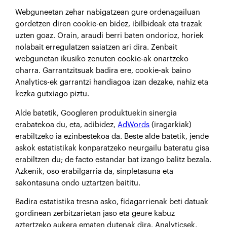
Webguneetan zehar nabigatzean gure ordenagailuan
gordetzen diren cookie-en bidez, ibilbideak eta trazak
uzten goaz. Orain, araudi berri baten ondorioz, horiek
nolabait erregulatzen saiatzen ari dira. Zenbait
webgunetan ikusiko zenuten cookie-ak onartzeko
oharra. Garrantzitsuak badira ere, cookie-ak baino
Analytics-ek garrantzi handiagoa izan dezake, nahiz eta
kezka gutxiago piztu.
Alde batetik, Googleren produktuekin sinergia
erabatekoa du, eta, adibidez,
AdWords
(iragarkiak)
erabiltzeko ia ezinbestekoa da. Beste alde batetik, jende
askok estatistikak konparatzeko neurgailu bateratu gisa
erabiltzen du; de facto estandar bat izango balitz bezala.
Azkenik, oso erabilgarria da, sinpletasuna eta
sakontasuna ondo uztartzen baititu.
Badira estatistika tresna asko, fidagarrienak beti datuak
gordinean zerbitzarietan jaso eta geure kabuz
aztertzeko aukera ematen dutenak dira. Analyticsek,