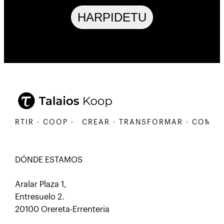
HARPIDETU
R · COOP ·
CREAR · TRANSFORMAR · COMPARTIR ·
DÓNDE ESTAMOS
Aralar Plaza 1,
Entresuelo 2.
20100 Orereta-Errenteria