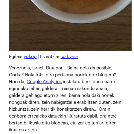
Egilea:
yukop
| Lizentzia:
cc-by-sa
Venezuela, Israel, Ekuador… Baina nola da posible,
Gorka? Nola iritsi dira pertsona horiek nire blogera?
Hori da,
Google Analytics
instalatu berri duen batek
egindako lehen galdera. Tresnan sakondu ahala,
galdera gehiago etorri ziren: baina nola daki honek
nongoak diren, zein nabigatzaile erabiltzen duten, zein
hizkuntza, zein herritik konektatzen diren… Orain
denbora errealeko datuekin liluratuta dabil, oraintxe
bertan bi ikusle ditu blogean, eta zer egiten ari diren
ikusten ari da.