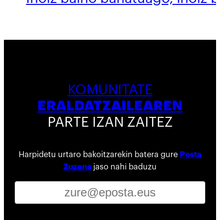
KOMUNITATE
ERALDATZAILEAREN
PARTE IZAN ZAITEZ
Harpidetu urtaro bakoitzarekin batera gure
Posta
Zuzena
jaso nahi baduzu