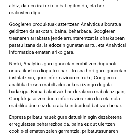
aldiz, datuen irakurketa bat egiten du, eta hori
erakusten digu.
Googleren produktuak aztertzean Analytics alboratua
gelditzen da askotan, baina, beharbada, Googleren
tresnaren arrakasta jende arruntarentzat ia oharkabean
pasatu izana da. Ia edozein gunetan sartu, eta Analyticsi
informazioa ematen ariko gara.
Noski, Analytics gure guneetan erabiltzen dugunok
onura ikusten diogu tresnari. Tresna hori gure guneetan
instalatzean, gure informazioaren truke, Googleren
analitika tresna erabiltzeko aukera izango dugula
badakigu. Baina bakoitzak har dezakeen erabakiaz gain,
Googlek jasotzen duen informazioa zein den eta nola
erabiliko duen ez du erabaki indibidual bat izan behar.
Enpresa pribatu hauek gure datuekin egin dezaketena
erregulatzea beharrezkoa da, baina ez dut ulertzen
cookie-ei ematen zaien garrantzia, pribatutasunaren