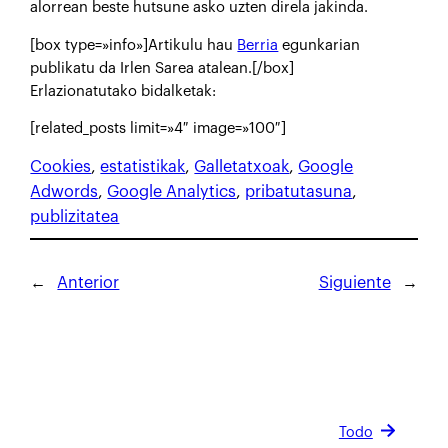
alorrean beste hutsune asko uzten direla jakinda.
[box type=»info»]Artikulu hau
Berria
egunkarian
publikatu da Irlen Sarea atalean.[/box]
Erlazionatutako bidalketak:
[related_posts limit=»4″ image=»100″]
Cookies
, 
estatistikak
, 
Galletatxoak
, 
Google
Adwords
, 
Google Analytics
, 
pribatutasuna
, 
publizitatea
←
Anterior
Siguiente
→
Todo