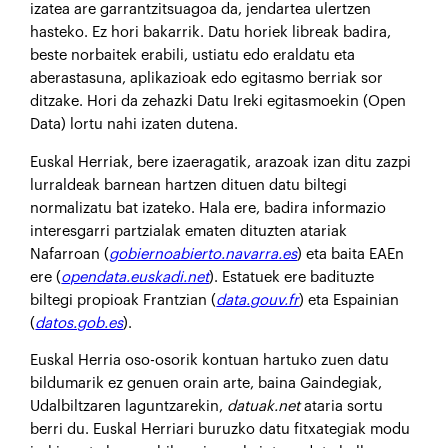
izatea are garrantzitsuagoa da, jendartea ulertzen
hasteko. Ez hori bakarrik. Datu horiek libreak badira,
beste norbaitek erabili, ustiatu edo eraldatu eta
aberastasuna, aplikazioak edo egitasmo berriak sor
ditzake. Hori da zehazki Datu Ireki egitasmoekin (Open
Data) lortu nahi izaten dutena.
Euskal Herriak, bere izaeragatik, arazoak izan ditu zazpi
lurraldeak barnean hartzen dituen datu biltegi
normalizatu bat izateko. Hala ere, badira informazio
interesgarri partzialak ematen dituzten atariak
Nafarroan (
gobiernoabierto.navarra.es
) eta baita EAEn
ere (
opendata.euskadi.net
). Estatuek ere badituzte
biltegi propioak Frantzian (
data.gouv.fr
) eta Espainian
(
datos.gob.es
).
Euskal Herria oso-osorik kontuan hartuko zuen datu
bildumarik ez genuen orain arte, baina Gaindegiak,
Udalbiltzaren laguntzarekin,
datuak.net
ataria sortu
berri du. Euskal Herriari buruzko datu fitxategiak modu