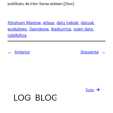
publikatu da Irlen Sarea atalean.[/box]
Abraham Maslow
, 
atlasa
, 
datu irekiak
, 
datuak
, 
euskalgeo
, 
Gaindegia
, 
ikaskuntza
, 
open data
, 
Udalbiltza
←
Anterior
Siguiente
→
Todo
BLOG
BLOG
BLOG
BLOG