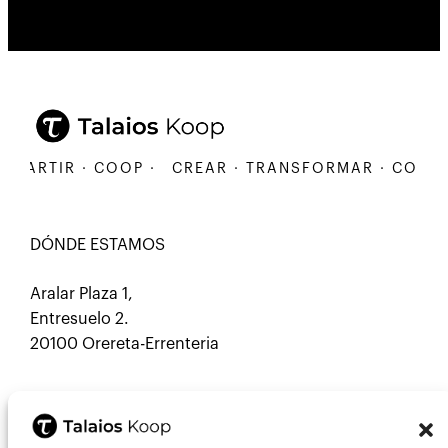
RTIR · COOP ·
CREAR · TRANSFORMAR · COMPARTI
DÓNDE ESTAMOS
Aralar Plaza 1,
Entresuelo 2.
20100 Orereta-Errenteria