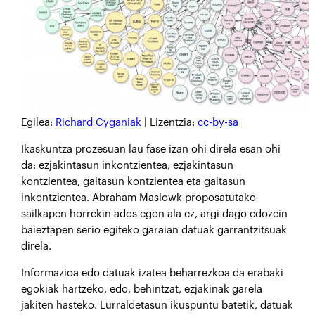
Egilea:
Richard Cyganiak
| Lizentzia:
cc-by-sa
I
kaskuntza prozesuan lau fase izan ohi direla esan ohi
da: ezjakintasun inkontzientea, ezjakintasun
kontzientea, gaitasun kontzientea eta gaitasun
inkontzientea. Abraham Maslowk proposatutako
sailkapen horrekin ados egon ala ez, argi dago edozein
baieztapen serio egiteko garaian datuak garrantzitsuak
direla.
Informazioa edo datuak izatea beharrezkoa da erabaki
egokiak hartzeko, edo, behintzat, ezjakinak garela
jakiten hasteko. Lurraldetasun ikuspuntu batetik, datuak