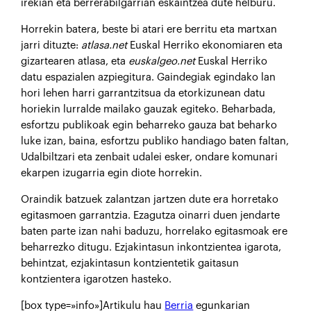
irekian eta berrerabilgarrian eskaintzea dute helburu.
Horrekin batera, beste bi atari ere berritu eta martxan
jarri dituzte:
atlasa.net
Euskal Herriko ekonomiaren eta
gizartearen atlasa, eta
euskalgeo.net
Euskal Herriko
datu espazialen azpiegitura. Gaindegiak egindako lan
hori lehen harri garrantzitsua da etorkizunean datu
horiekin lurralde mailako gauzak egiteko. Beharbada,
esfortzu publikoak egin beharreko gauza bat beharko
luke izan, baina, esfortzu publiko handiago baten faltan,
Udalbiltzari eta zenbait udalei esker, ondare komunari
ekarpen izugarria egin diote horrekin.
Oraindik batzuek zalantzan jartzen dute era horretako
egitasmoen garrantzia. Ezagutza oinarri duen jendarte
baten parte izan nahi baduzu, horrelako egitasmoak ere
beharrezko ditugu. Ezjakintasun inkontzientea igarota,
behintzat, ezjakintasun kontzientetik gaitasun
kontzientera igarotzen hasteko.
[box type=»info»]Artikulu hau
Berria
egunkarian