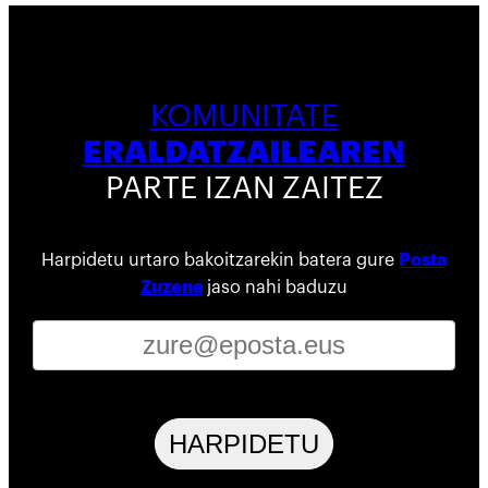
KOMUNITATE
ERALDATZAILEAREN
PARTE IZAN ZAITEZ
Harpidetu urtaro bakoitzarekin batera gure
Posta
Zuzena
jaso nahi baduzu
HARPIDETU