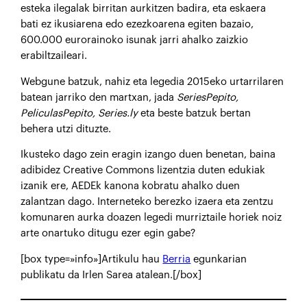
esteka ilegalak birritan aurkitzen badira, eta eskaera
bati ez ikusiarena edo ezezkoarena egiten bazaio,
600.000 eurorainoko isunak jarri ahalko zaizkio
erabiltzaileari.
Webgune batzuk, nahiz eta legedia 2015eko urtarrilaren
batean jarriko den martxan, jada
SeriesPepito,
PeliculasPepito, Series.ly
eta beste batzuk bertan
behera utzi dituzte.
Ikusteko dago zein eragin izango duen benetan, baina
adibidez Creative Commons lizentzia duten edukiak
izanik ere, AEDEk kanona kobratu ahalko duen
zalantzan dago. Interneteko berezko izaera eta zentzu
komunaren aurka doazen legedi murriztaile horiek noiz
arte onartuko ditugu ezer egin gabe?
[box type=»info»]Artikulu hau
Berria
egunkarian
publikatu da Irlen Sarea atalean.[/box]