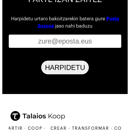
Harpidetu urtaro bakoitzarekin batera gure
Posta
Zuzena
jaso nahi baduzu
HARPIDETU
ARTIR · COOP ·
CREAR · TRANSFORMAR · COMPART