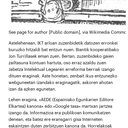
See page for author [Public domain], via Wikimedia Commo
A
stelehenean, IKT arloan zuzenbidetik datozen erronkei
buruzko hitzaldi bat entzun nuen. Biantik kooperatibako
Jon Turrillasek eman zuen. Bertan, zuzenbideko gaien
zailtasuna kontuan hartuta, oso erraz azaldu zuen
Jabetza Intelektual Legearen erreforma berriak izango
dituen eraginak. Aste honetan, zenbait ikus entzunezko
webguneetan izandako eraginagatik, askoren ahotan
izan da azken egunetan.
Lehen eragina, «AEDE (Espainiako Egunkarien Editore
Elkartea) kanona» edo «Google tasa» martxan jartzea
izango da. Informazioa era publikoan komunikatzen
denean, eta batez ere eransgarri gisa Interneten
eskaintzen duten zerbitzuen kanona da. Horrelakoak