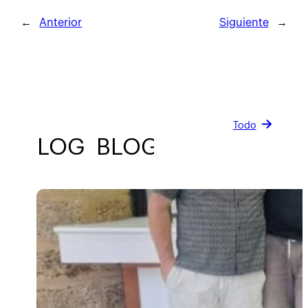
←
Anterior
Siguiente
→
Todo
BLOG
BLOG
BLOG
BLOG