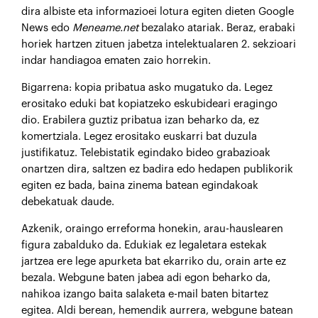
dira albiste eta informazioei lotura egiten dieten Google
News edo
Meneame.net
bezalako atariak. Beraz, erabaki
horiek hartzen zituen jabetza intelektualaren 2. sekzioari
indar handiagoa ematen zaio horrekin.
Bigarrena: kopia pribatua asko mugatuko da. Legez
erositako eduki bat kopiatzeko eskubideari eragingo
dio. Erabilera guztiz pribatua izan beharko da, ez
komertziala. Legez erositako euskarri bat duzula
justifikatuz. Telebistatik egindako bideo grabazioak
onartzen dira, saltzen ez badira edo hedapen publikorik
egiten ez bada, baina zinema batean egindakoak
debekatuak daude.
Azkenik, oraingo erreforma honekin, arau-hauslearen
figura zabalduko da. Edukiak ez legaletara estekak
jartzea ere lege apurketa bat ekarriko du, orain arte ez
bezala. Webgune baten jabea adi egon beharko da,
nahikoa izango baita salaketa e-mail baten bitartez
egitea. Aldi berean, hemendik aurrera, webgune batean