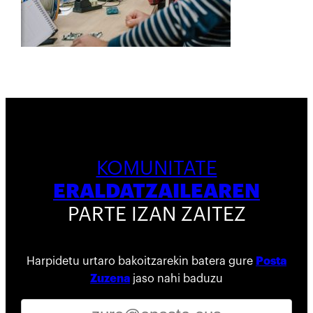
KOMUNITATE
ERALDATZAILEAREN
PARTE IZAN ZAITEZ
Harpidetu urtaro bakoitzarekin batera gure
Posta
Zuzena
jaso nahi baduzu