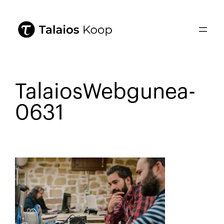
TalaiosWebgunea-
0631