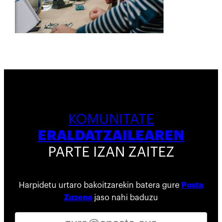
KOMUNITATE
ERALDATZAILEAREN
PARTE IZAN ZAITEZ
Harpidetu urtaro bakoitzarekin batera gure
Posta
Zuzena
jaso nahi baduzu