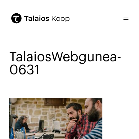
TalaiosWebgunea-
0631