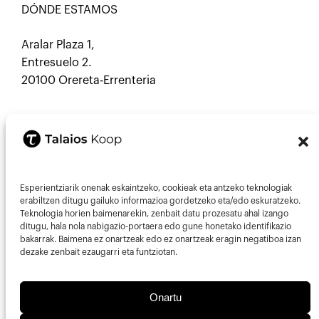
DÓNDE ESTAMOS
Aralar Plaza 1,
Entresuelo 2.
20100 Orereta-Errenteria
CONTACTO
Esperientziarik onenak eskaintzeko, cookieak eta antzeko teknologiak
Mastodon
Correo electrónico
erabiltzen ditugu gailuko informazioa gordetzeko eta/edo eskuratzeko.
Teknologia horien baimenarekin, zenbait datu prozesatu ahal izango
ditugu, hala nola nabigazio-portaera edo gune honetako identifikazio
943013297
bakarrak. Baimena ez onartzeak edo ez onartzeak eragin negatiboa izan
info@talaios.coop
dezake zenbait ezaugarri eta funtziotan.
Onartu