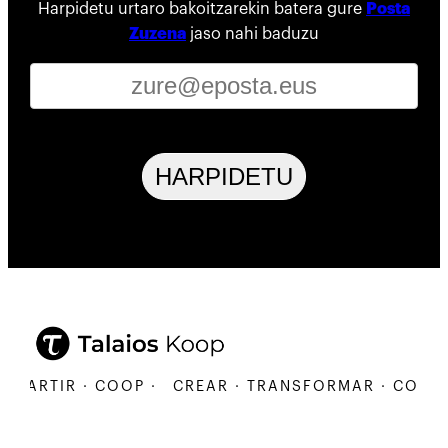
Harpidetu urtaro bakoitzarekin batera gure
Posta
Zuzena
jaso nahi baduzu
HARPIDETU
RTIR · COOP ·
CREAR · TRANSFORMAR · COMPARTI