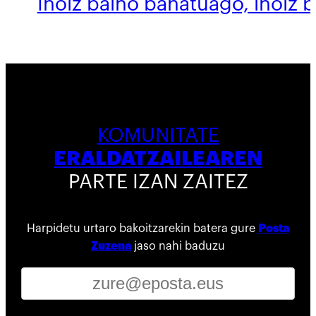
Inoiz baino banatuago, inoiz 
KOMUNITATE
ERALDATZAILEAREN
PARTE IZAN ZAITEZ
Harpidetu urtaro bakoitzarekin batera gure
Posta
Zuzena
jaso nahi baduzu