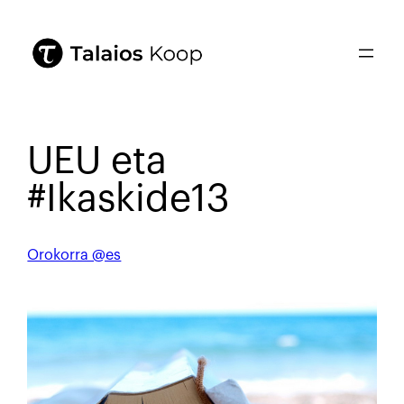
UEU eta
#Ikaskide13
Orokorra @es