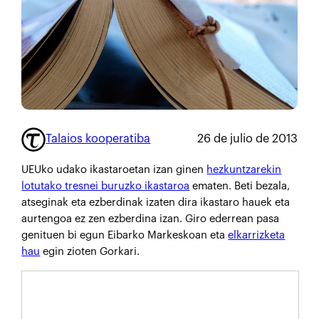
Talaios kooperatiba
26 de julio de 2013
UEUko udako ikastaroetan izan ginen
hezkuntzarekin
lotutako tresnei buruzko ikastaroa
ematen. Beti bezala,
atseginak eta ezberdinak izaten dira ikastaro hauek eta
aurtengoa ez zen ezberdina izan. Giro ederrean pasa
genituen bi egun Eibarko Markeskoan eta
elkarrizketa
hau
egin zioten Gorkari.