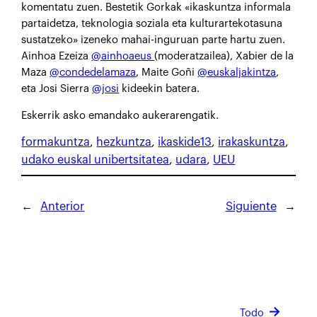
komentatu zuen. Bestetik Gorkak «ikaskuntza informala
partaidetza, teknologia soziala eta kulturartekotasuna
sustatzeko» izeneko mahai-inguruan parte hartu zuen.
Ainhoa Ezeiza
@ainhoaeus
(moderatzailea), Xabier de la
Maza
@condedelamaza
, Maite Goñi
@euskaljakintza
,
eta Josi Sierra
@josi
kideekin batera.
Eskerrik asko emandako aukerarengatik.
formakuntza
, 
hezkuntza
, 
ikaskide13
, 
irakaskuntza
, 
udako euskal unibertsitatea
, 
udara
, 
UEU
←
Anterior
Siguiente
→
Todo