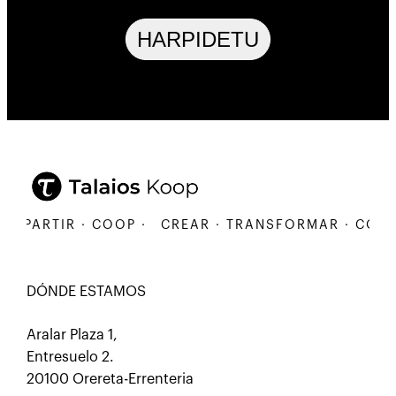
HARPIDETU
ARTIR · COOP ·
CREAR · TRANSFORMAR · COMPART
DÓNDE ESTAMOS
Aralar Plaza 1,
Entresuelo 2.
20100 Orereta-Errenteria