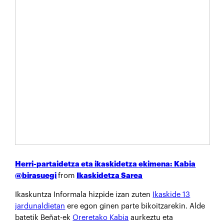
Herri-partaidetza eta ikaskidetza ekimena: Kabia
@birasuegi
from
Ikaskidetza Sarea
Ikaskuntza Informala hizpide izan zuten
Ikaskide 13
jardunaldietan
ere egon ginen parte bikoitzarekin. Alde
batetik Beñat-ek
Oreretako Kabia
aurkeztu eta