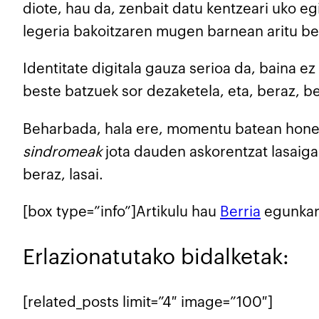
diote, hau da, zenbait datu kentzeari uko e
legeria bakoitzaren mugen barnean aritu be
Identitate digitala gauza serioa da, baina e
beste batzuek sor dezaketela, eta, beraz, b
Beharbada, hala ere, momentu batean honen g
sindromeak
jota dauden askorentzat lasaiga
beraz, lasai.
[box type=”info”]Artikulu hau
Berria
egunkar
Erlazionatutako bidalketak:
[related_posts limit=”4″ image=”100″]