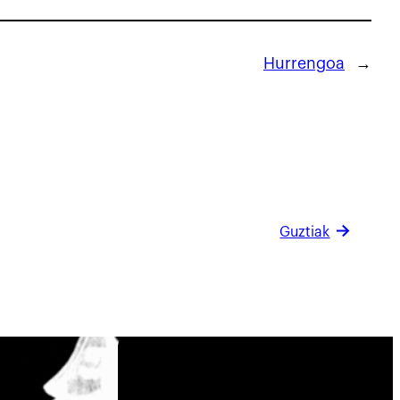
Hurrengoa
→
Guztiak