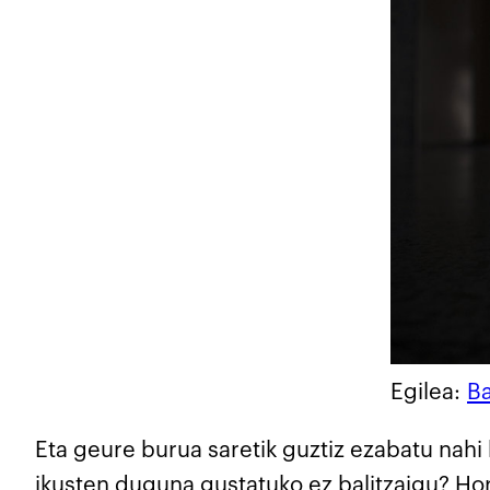
Egilea:
B
Eta geure burua saretik guztiz ezabatu nahi
ikusten duguna gustatuko ez balitzaigu? Hor