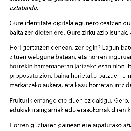
eztabaida
.
Gure identitate digitala egunero osatzen du
baita zer dioten ere. Gure zirkulazio isunak
Hori gertatzen denean, zer egin? Lagun bate
zituen webgune batean, eta horren inguruan
horrekin harremanetan jartzeko esan nion, ba
proposatu zion, baina horietako batzuen e-ma
markatzeko aukera, eta kasu horretan intzide
Fruiturik emango ote duen ez dakigu. Gero, b
edukiak iraingarriak edo erasokorrak diren 
Horren guztiaren gainean ere aipatutako
ah