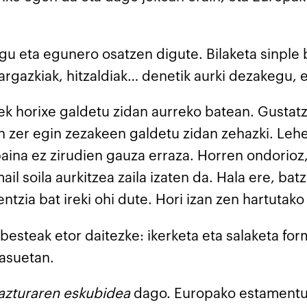
gu eta egunero osatzen digute. Bilaketa sinple 
, argazkiak, hitzaldiak… denetik aurki dezakegu
k horixe galdetu zidan aurreko batean. Gustatze
 zer egin zezakeen galdetu zidan zehazki. Lehe
ina ez zirudien gauza erraza. Horren ondorioz, 
il soila aurkitzea zaila izaten da. Hala ere, ba
ntzia bat ireki ohi dute. Hori izan zen hartutako
esteak etor daitezke: ikerketa eta salaketa form
kasuetan.
azturaren eskubidea
dago. Europako estamentue