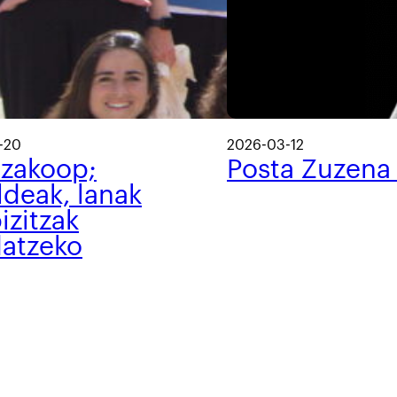
-20
2026-03-12
tzakoop;
Posta Zuzena
ldeak, lanak
izitzak
datzeko