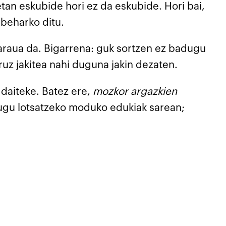
tan eskubide hori ez da eskubide. Hori bai,
beharko ditu.
n araua da. Bigarrena: guk sortzen ez badugu
uz jakitea nahi duguna jakin dezaten.
 daiteke. Batez ere,
mozkor argazkien
tugu lotsatzeko moduko edukiak sarean;