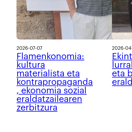
2026-07-07
2026-04
Flamenkonomia:
Ekin
kultura
lurra
materialista eta
eta b
kontrapropaganda
eral
, ekonomia sozial
eraldatzailearen
zerbitzura