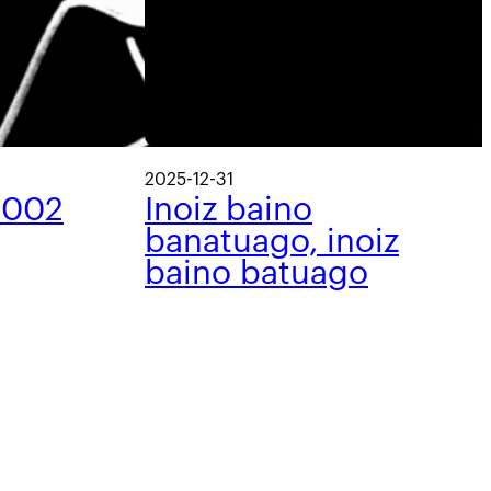
2025-12-31
 002
Inoiz baino
banatuago, inoiz
baino batuago