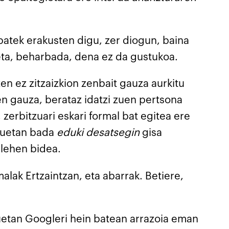
batek erakusten digu, zer diogun, baina
, eta, beharbada, dena ez da gustukoa.
n ez zitzaizkion zenbait gauza aurkitu
n gauza, berataz idatzi zuen pertsona
zerbitzuari eskari formal bat egitea ere
tzuetan bada
eduki desatsegin
gisa
 lehen bidea.
alak Ertzaintzan, eta abarrak. Betiere,
tan Googleri hein batean arrazoia eman