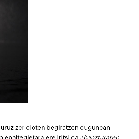
 buruz zer dioten begiratzen dugunean
 epaitegietara ere iritsi da
ahanzturaren