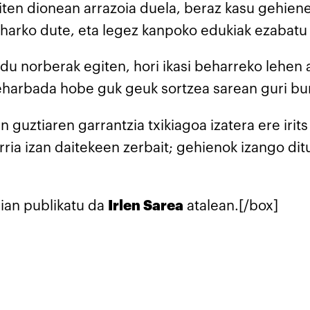
giten dionean arrazoia duela, beraz kasu gehiene
harko dute, eta legez kanpoko edukiak ezabatu 
z du norberak egiten, hori ikasi beharreko lehe
eharbada hobe guk geuk sortzea sarean guri bur
uztiaren garrantzia txikiagoa izatera ere irits
rria izan daitekeen zerbait; gehienok izango di
ian publikatu da
Irlen Sarea
atalean.[/box]