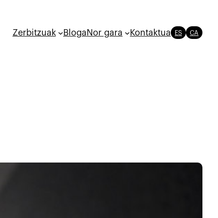
Zerbitzuak
Bloga
Nor gara
Kontaktua
ES
CA