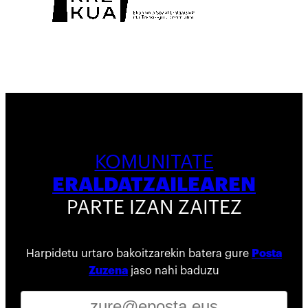
KOMUNITATE
ERALDATZAILEAREN
PARTE IZAN ZAITEZ
Harpidetu urtaro bakoitzarekin batera gure
Posta
Zuzena
jaso nahi baduzu