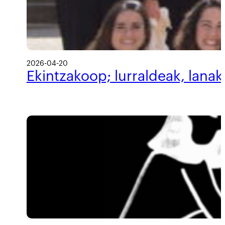
2026-04-20
Ekintzakoop; lurraldeak, lanak