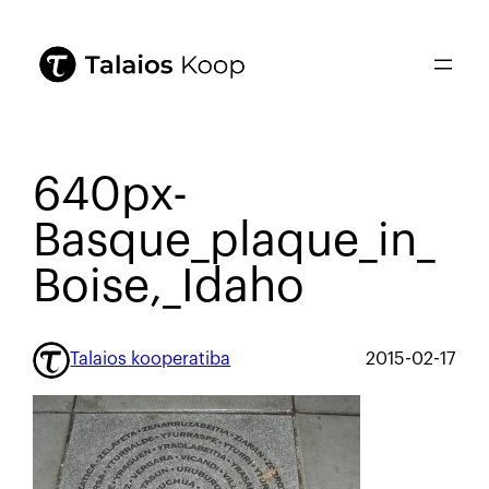
640px-
Basque_plaque_in_
Boise,_Idaho
Talaios kooperatiba
2015-02-17