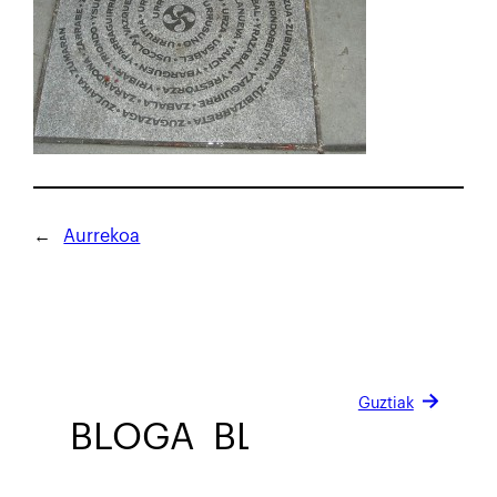
←
Aurrekoa
Guztiak
BLOGA
BLOGA
BLOGA