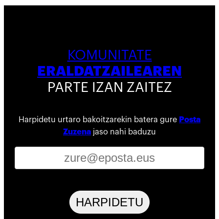
KOMUNITATE
ERALDATZAILEAREN
PARTE IZAN ZAITEZ
Harpidetu urtaro bakoitzarekin batera gure
Posta
Zuzena
jaso nahi baduzu
HARPIDETU