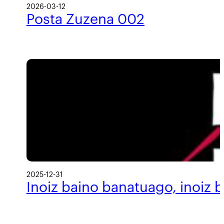
2026-03-12
Posta Zuzena 002
2025-12-31
Inoiz baino banatuago, inoiz 