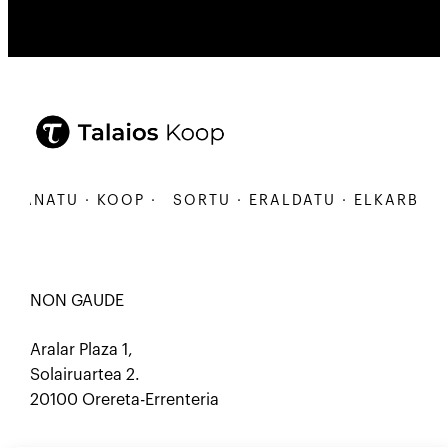
ANATU · KOOP ·
SORTU · ERALDATU · ELKARBANATU
NON GAUDE
Aralar Plaza 1,
Solairuartea 2.
20100 Orereta-Errenteria