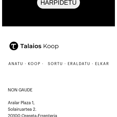
HARPIDETU
ARBANATU · KOOP ·
SORTU · ERALDATU · ELKARBAN
NON GAUDE
Aralar Plaza 1,
Solairuartea 2.
20100 Orereta-Errenteria