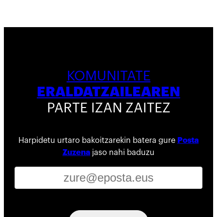
KOMUNITATE
ERALDATZAILEAREN
PARTE IZAN ZAITEZ
Harpidetu urtaro bakoitzarekin batera gure
Posta
Zuzena
jaso nahi baduzu