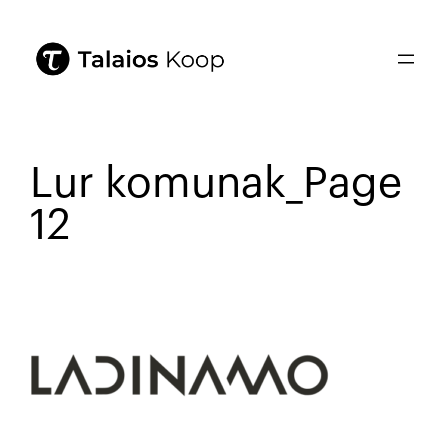
Lur komunak_Page
12