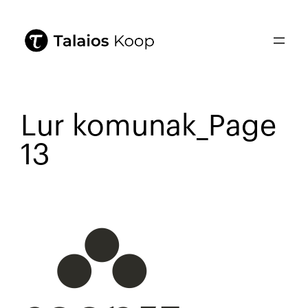
Lur komunak_Page
13