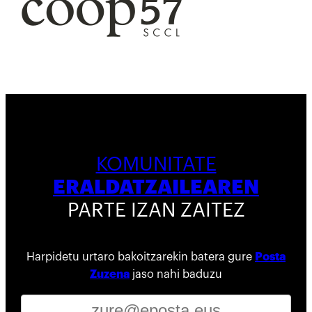
KOMUNITATE
ERALDATZAILEAREN
PARTE IZAN ZAITEZ
Harpidetu urtaro bakoitzarekin batera gure
Posta
Zuzena
jaso nahi baduzu