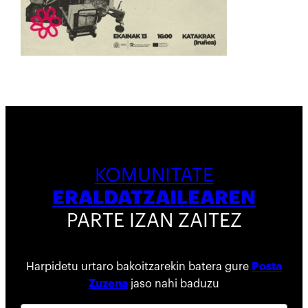
KOMUNITATE
ERALDATZAILEAREN
PARTE IZAN ZAITEZ
Harpidetu urtaro bakoitzarekin batera gure
Posta
Zuzena
jaso nahi baduzu