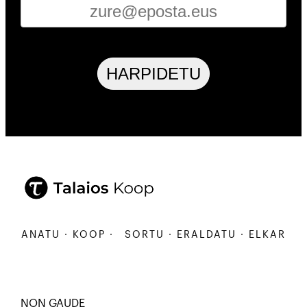
HARPIDETU
ARBANATU · KOOP ·
SORTU · ERALDATU · ELKARBANA
NON GAUDE