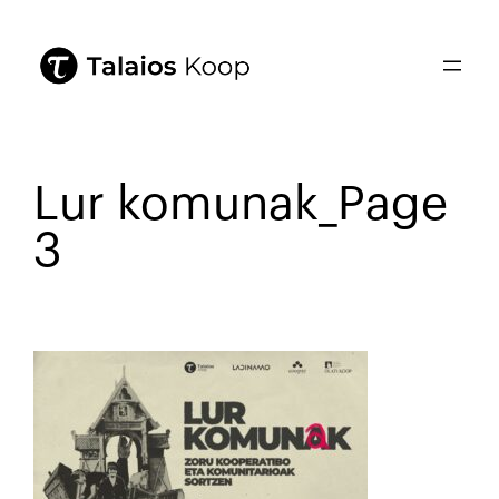
Lur komunak_Page
3