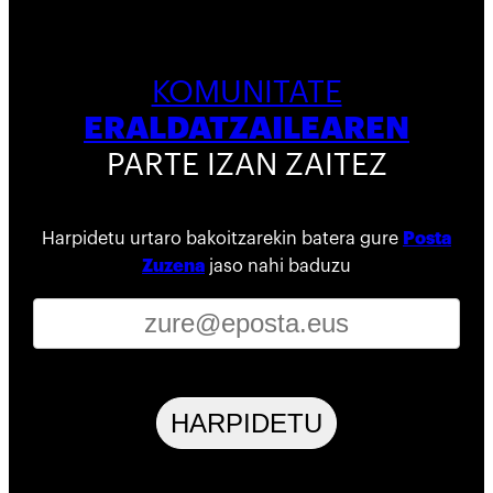
KOMUNITATE
ERALDATZAILEAREN
PARTE IZAN ZAITEZ
Harpidetu urtaro bakoitzarekin batera gure
Posta
Zuzena
jaso nahi baduzu
HARPIDETU