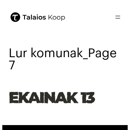
Lur komunak_Page
7