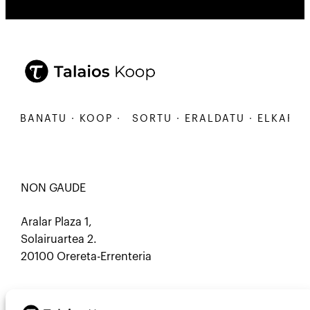
KARBANATU · KOOP ·
SORTU · ERALDATU · ELKARBA
NON GAUDE
Aralar Plaza 1,
Solairuartea 2.
20100 Orereta-Errenteria