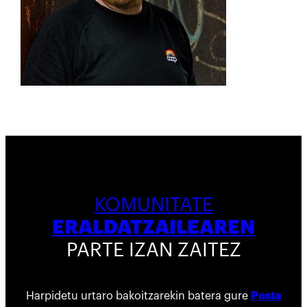
KOMUNITATE
ERALDATZAILEAREN
PARTE IZAN ZAITEZ
Harpidetu urtaro bakoitzarekin batera gure
Posta