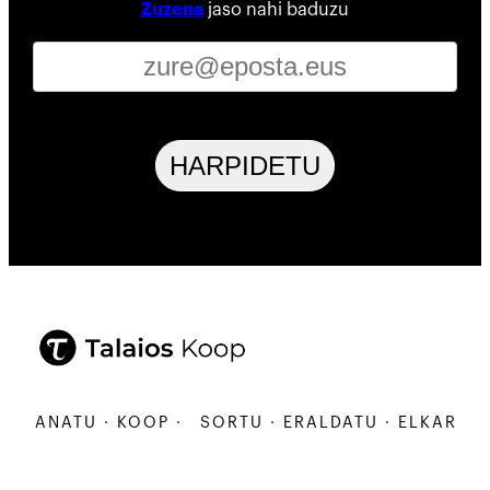
Zuzena
jaso nahi baduzu
HARPIDETU
ARBANATU · KOOP ·
SORTU · ERALDATU · ELKARBAN