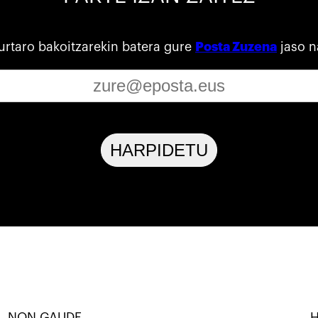
urtaro bakoitzarekin batera gure
Posta Zuzena
jaso n
HARPIDETU
NON GAUDE