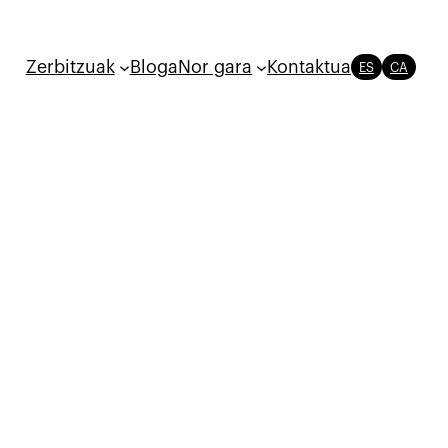
Zerbitzuak
Bloga
Nor gara
Kontaktua
ES
CA