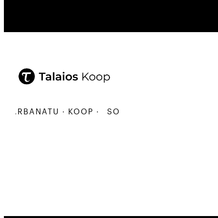
KARBANATU · KOOP ·
SORTU · ERALDATU · ELKA