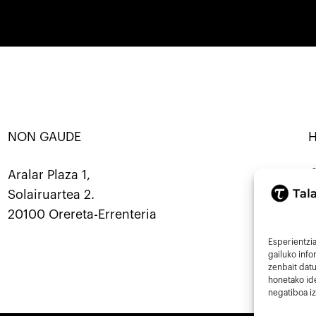
NON GAUDE
RBANATU · KOOP ·
SORTU · ERALDATU · ELKARBA
Mastod
Aralar Plaza 1,
Solairuartea 2.
9
20100 Orereta-Errenteria
i
Esperientzia
gailuko inf
zenbait datu
honetako ide
negatiboa iz