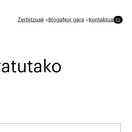
Zerbitzuak
Bloga
Nor gara
Kontaktua
ES
ratutako