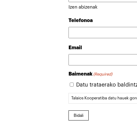
Izen abizenak
Telefonoa
Email
Baimenak
(Required)
Datu trataerako baldint
Talaios Kooperatiba datu hauek gor