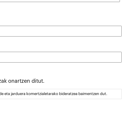
zak onartzen ditut.
de eta jarduera komertzialetarako bideratzea baimentzen dut.