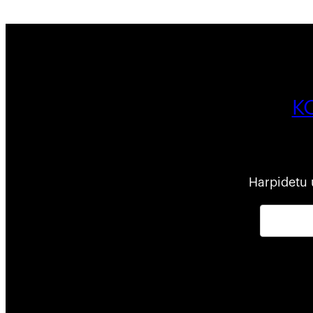
K
Harpidetu 