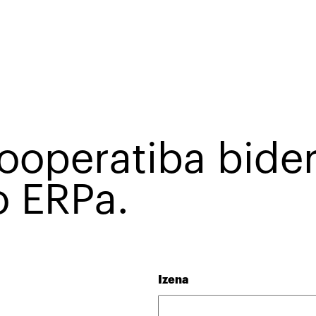
ooperatiba bide
o ERPa.
Izena