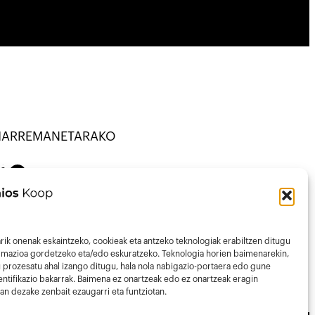
HARREMANETARAKO
NATU · KOOP ·
on
Mail
43013297
nfo@talaios.coop
rik onenak eskaintzeko, cookieak eta antzeko teknologiak erabiltzen ditugu
ormazioa gordetzeko eta/edo eskuratzeko. Teknologia horien baimenarekin,
 prozesatu ahal izango ditugu, hala nola nabigazio-portaera edo gune
ntifikazio bakarrak. Baimena ez onartzeak edo ez onartzeak eragin
an dezake zenbait ezaugarri eta funtziotan.