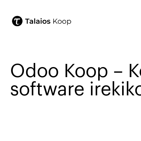
Odoo Koop – K
software irekik