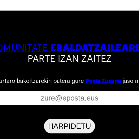
ERALDATZAILEAR
OMUNITATE
PARTE IZAN ZAITEZ
urtaro bakoitzarekin batera gure
Posta Zuzena
jaso n
HARPIDETU